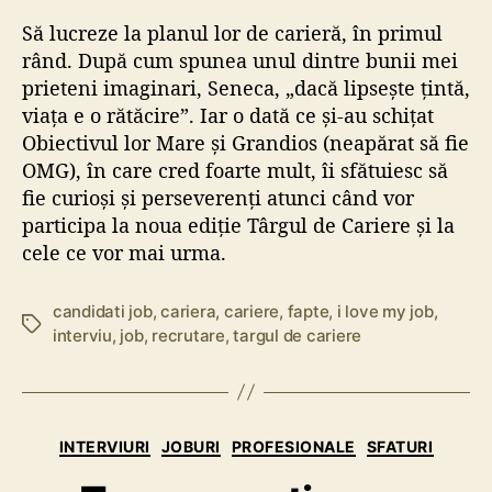
Să lucreze la planul lor de carieră, în primul
rând. După cum spunea unul dintre bunii mei
prieteni imaginari, Seneca, „dacă lipsește țintă,
viața e o rătăcire”. Iar o dată ce și-au schițat
Obiectivul lor Mare și Grandios (neapărat să fie
OMG), în care cred foarte mult, îi sfătuiesc să
fie curioși și perseverenți atunci când vor
participa la noua ediție Târgul de Cariere și la
cele ce vor mai urma.
candidati job
,
cariera
,
cariere
,
fapte
,
i love my job
,
E
interviu
,
job
,
recrutare
,
targul de cariere
t
i
c
h
C
e
INTERVIURI
JOBURI
PROFESIONALE
SFATURI
a
t
t