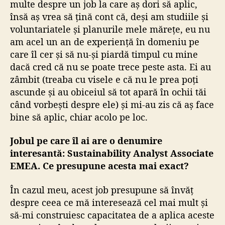
multe despre un job la care aș dori să aplic,
însă aș vrea să țină cont că, deși am studiile și
voluntariatele și planurile mele mărețe, eu nu
am acel un an de experiență în domeniu pe
care îl cer și să nu-și piardă timpul cu mine
dacă cred că nu se poate trece peste asta. Ei au
zâmbit (treaba cu visele e că nu le prea poți
ascunde și au obiceiul să tot apară în ochii tăi
când vorbești despre ele) și mi-au zis că aș face
bine să aplic, chiar acolo pe loc.
Jobul pe care îl ai are o denumire
interesantă: Sustainability Analyst Associate
EMEA. Ce presupune acesta mai exact?
În cazul meu, acest job presupune să învăț
despre ceea ce mă interesează cel mai mult și
să-mi construiesc capacitatea de a aplica aceste