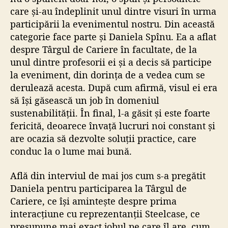
care și-au îndeplinit unul dintre visuri în urma
participării la evenimentul nostru. Din această
categorie face parte și Daniela Spînu. Ea a aflat
despre Târgul de Cariere în facultate, de la
unul dintre profesorii ei și a decis să participe
la eveniment, din dorința de a vedea cum se
derulează acesta. După cum afirmă, visul ei era
să își găsească un job în domeniul
sustenabilității. În final, l-a găsit și este foarte
fericită, deoarece învață lucruri noi constant și
are ocazia să dezvolte soluții practice, care
conduc la o lume mai bună.
Află din interviul de mai jos cum s-a pregătit
Daniela pentru participarea la Târgul de
Cariere, ce își amintește despre prima
interacțiune cu reprezentanții Steelcase, ce
presupune mai exact jobul pe care îl are, cum