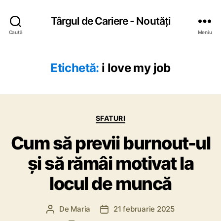
Târgul de Cariere - Noutăți
Caută
Meniu
Etichetă:
i love my job
C
SFATURI
a
Cum să previi burnout-ul
t
e
și să rămâi motivat la
g
o
locul de muncă
r
i
i
De
Maria
21 februarie 2025
A
D
u
a