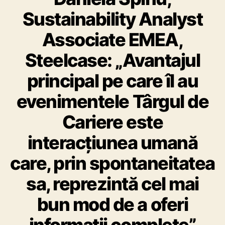
e
Sustainability Analyst
g
o
Associate EMEA,
r
i
Steelcase: „Avantajul
i
principal pe care îl au
evenimentele Târgul de
Cariere este
interacțiunea umană
care, prin spontaneitatea
sa, reprezintă cel mai
bun mod de a oferi
informații complete”