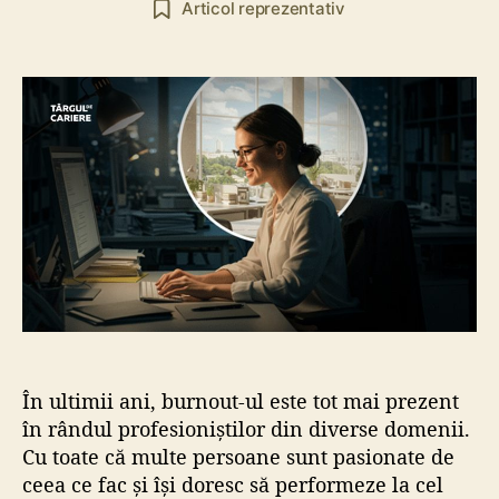
Articol reprezentativ
t
t
o
ă
r
a
a
r
r
t
t
i
i
c
c
o
o
l
l
În ultimii ani, burnout-ul este tot mai prezent
în rândul profesioniștilor din diverse domenii.
Cu toate că multe persoane sunt pasionate de
ceea ce fac și își doresc să performeze la cel