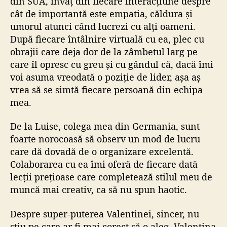
din SUA, învăț din fiecare interacțiune despre
cât de importantă este empatia, căldura și
umorul atunci când lucrezi cu alți oameni.
După fiecare întâlnire virtuală cu ea, plec cu
obrajii care deja dor de la zâmbetul larg pe
care îl opresc cu greu și cu gândul că, dacă îmi
voi asuma vreodată o poziție de lider, așa aș
vrea să se simtă fiecare persoană din echipa
mea.
De la Luise, colega mea din Germania, sunt
foarte norocoasă să observ un mod de lucru
care dă dovadă de o organizare excelentă.
Colaborarea cu ea îmi oferă de fiecare dată
lecții prețioase care completează stilul meu de
muncă mai creativ, ca să nu spun haotic.
Despre super-puterea Valentinei, sincer, nu
știu pe care ar fi mai corect să o aleg. Valentina