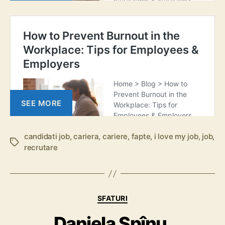
SEE MORE
candidati job
,
cariera
,
cariere
,
fapte
,
i love my job
,
job
,
E
recrutare
t
i
c
h
C
e
SFATURI
a
t
Daniela Spînu,
t
e