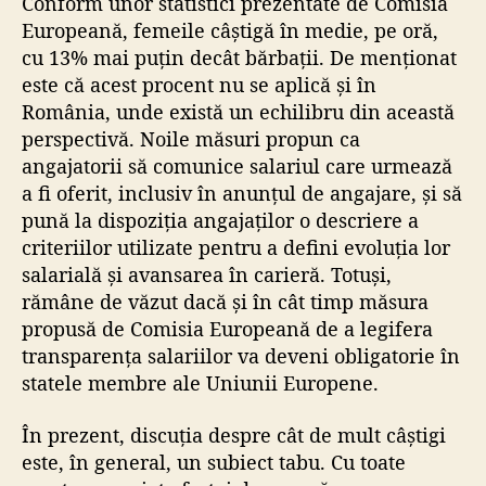
Conform unor statistici prezentate de Comisia
Europeană, femeile câștigă în medie, pe oră,
cu 13% mai puțin decât bărbații. De menționat
este că acest procent nu se aplică și în
România, unde există un echilibru din această
perspectivă. Noile măsuri propun ca
angajatorii să comunice salariul care urmează
a fi oferit, inclusiv în anunțul de angajare, și să
pună la dispoziția angajaților o descriere a
criteriilor utilizate pentru a defini evoluția lor
salarială și avansarea în carieră. Totuși,
rămâne de văzut dacă și în cât timp măsura
propusă de Comisia Europeană de a legifera
transparența salariilor va deveni obligatorie în
statele membre ale Uniunii Europene.
În prezent, discuția despre cât de mult câștigi
este, în general, un subiect tabu. Cu toate