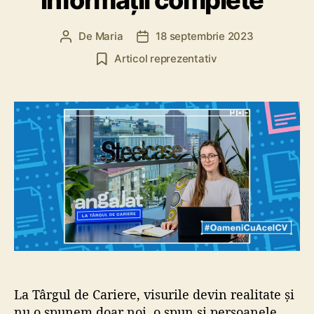
De
Maria
18 septembrie 2023
A
D
u
a
Articol reprezentativ
t
t
o
ă
r
a
a
r
r
t
t
i
i
c
c
o
o
l
l
La Târgul de Cariere, visurile devin realitate și
nu o spunem doar noi, o spun și persoanele