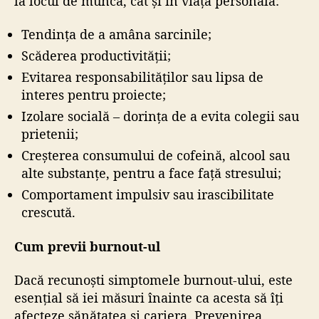
la locul de muncă, cât și în viața personală:
Tendința de a amâna sarcinile;
Scăderea productivității;
Evitarea responsabilităților sau lipsa de
interes pentru proiecte;
Izolare socială – dorința de a evita colegii sau
prietenii;
Creșterea consumului de cofeină, alcool sau
alte substanțe, pentru a face față stresului;
Comportament impulsiv sau irascibilitate
crescută.
Cum previi burnout-ul
Dacă recunoști simptomele burnout-ului, este
esențial să iei măsuri înainte ca acesta să îți
afecteze sănătatea și cariera. Prevenirea