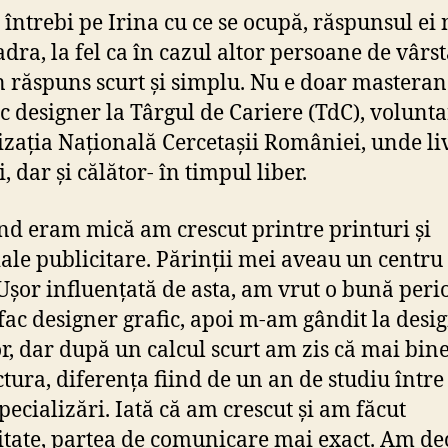
 întrebi pe Irina cu ce se ocupă, răspunsul ei 
dra, la fel ca în cazul altor persoane de vârst
n răspuns scurt și simplu. Nu e doar masterand
c designer la Târgul de Cariere (TdC), volunta
zația Națională Cercetașii României, unde li
, dar și călător- în timpul liber.
nd eram mică am crescut printre printuri și
ale publicitare. Părinții mei aveau un centru
 Ușor influențată de asta, am vrut o bună per
fac designer grafic, apoi m-am gândit la desi
or, dar după un calcul scurt am zis că mai bine
ctura, diferența fiind de un an de studiu între
pecializări. Iată că am crescut și am făcut
itate, partea de comunicare mai exact. Am dec