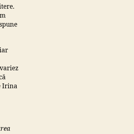
tere.
em
 spune
iar
 variez
că
 Irina
area