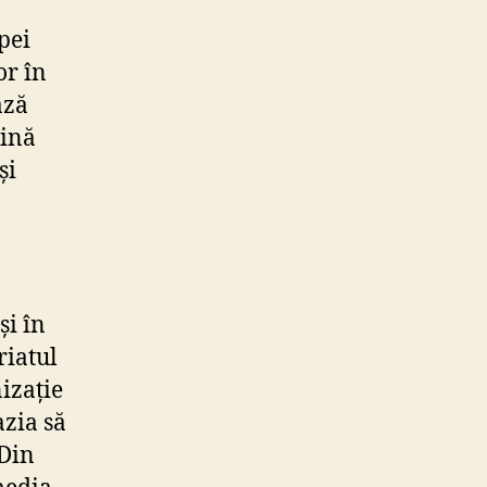
pei
or în
ază
vină
și
și în
riatul
nizație
azia să
 Din