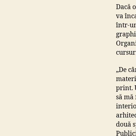
Dacă o
va înca
într-u
graphi
Organi
cursuri
„De câ
materi
print.
să mă 
interi
arhite
două s
Public