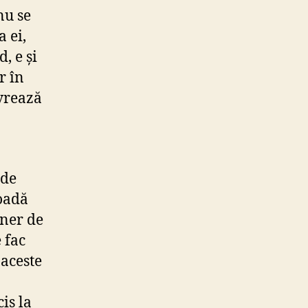
nu se
a ei,
, e și
r în
vrează
 de
ioadă
gner de
 fac
 aceste
is la