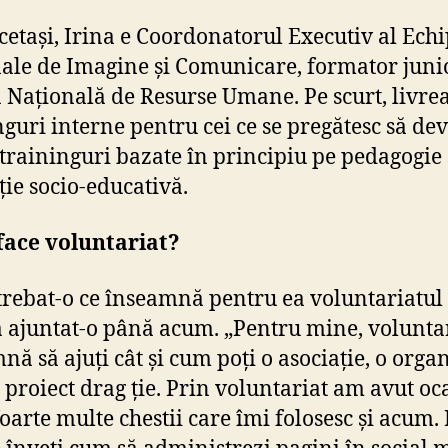
cetași, Irina e Coordonatorul Executiv al Echi
ale de Imagine și Comunicare, formator juni
 Națională de Resurse Umane. Pe scurt, livre
nguri interne pentru cei ce se pregătesc să de
, traininguri bazate în principiu pe pedagogie 
ie socio-educativă.
face voluntariat?
rebat-o ce înseamnă pentru ea voluntariatul 
 a ajuntat-o până acum. „Pentru mine, volunta
nă să ajuți cât și cum poți o asociație, o orga
 proiect drag ție. Prin voluntariat am avut oc
foarte multe chestii care îmi folosesc și acum.