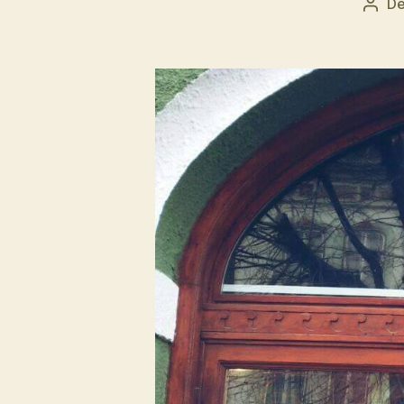
D
Auto
artic