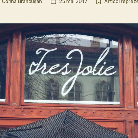
e
Corina Brândușan
25 mai 2017
Articol reprez
r
Dată
ol
articol