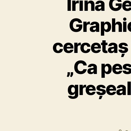
Irina G
Graphi
cercetaș 
„Ca pes
greșeal