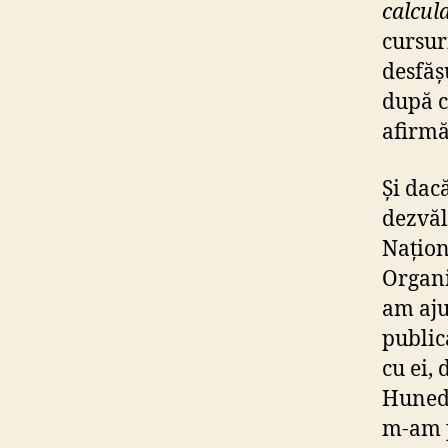
calcula
cursur
desfăș
după c
afirmă
Și dac
dezvăl
Națio
Organi
am aju
public
cu ei,
Hunedo
m-am p