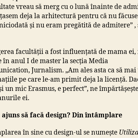
ultate vreau să merg cu o lună înainte de admi
asem deja la arhitectură pentru că nu făcus
niciodată și nu eram pregătită de admitere” ,
gerea facultății a fost influențată de mama ei, 
 în anul I de master la secția Media
ication, Jurnalism. „Am ales asta ca să mai
ațiile pe care le-am primit deja la licență. Da
și un mic Erasmus, e perfect”, ne împărtășește
anurile ei.
 ajuns să facă design? Din întâmplare
plarea în sine cu design-ul se numește
Utiliz