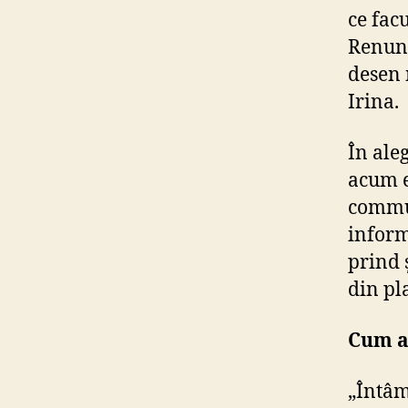
ce fac
Renunț
desen 
Irina.
În ale
acum e
commun
inform
prind 
din pl
Cum a
„Întâm