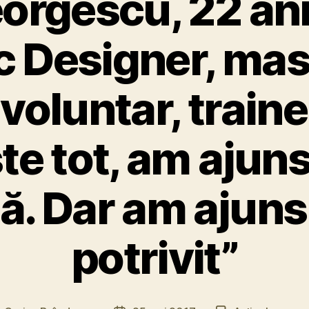
eorgescu, 22 ani
c Designer, mas
voluntar, trainer
te tot, am ajuns 
ă. Dar am ajuns 
potrivit”