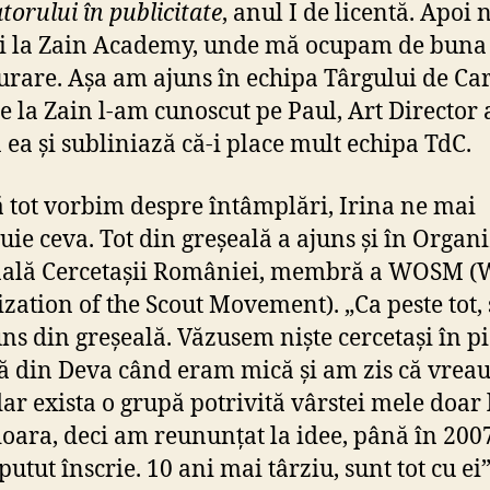
torului în publicitate
, anul I de licentă. Apoi n
i la Zain Academy, unde mă ocupam de buna 
urare. Așa am ajuns în echipa Târgului de Car
e la Zain l-am cunoscut pe Paul, Art Director a
 ea și subliniază că-i place mult echipa TdC.
ă tot vorbim despre întâmplări, Irina ne mai
uie ceva. Tot din greșeală a ajuns și în Organi
nală Cercetașii României, membră a WOSM (
zation of the Scout Movement). „Ca peste tot, ș
ns din greșeală. Văzusem niște cercetași în p
ă din Deva când eram mică și am zis că vreau
 dar exista o grupă potrivită vârstei mele doar 
ara, deci am reununțat la idee, până în 200
utut înscrie. 10 ani mai târziu, sunt tot cu ei”