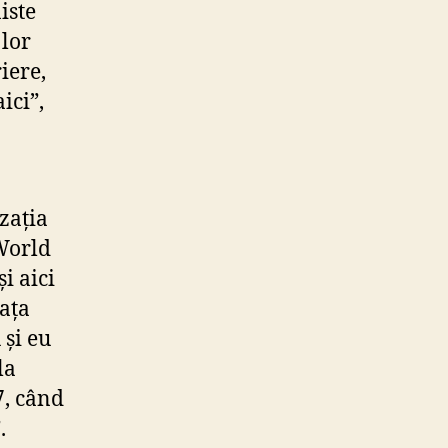
iste
lor
iere,
ici”,
zația
World
i aici
iața
 și eu
la
7, când
.