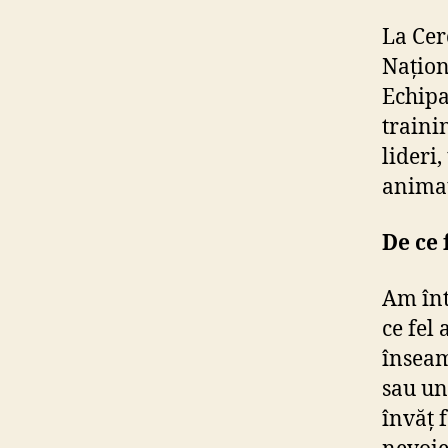
La Cer
Națion
Echipa
traini
lideri
animaț
De ce 
Am înt
ce fel
înseam
sau un
învăț 