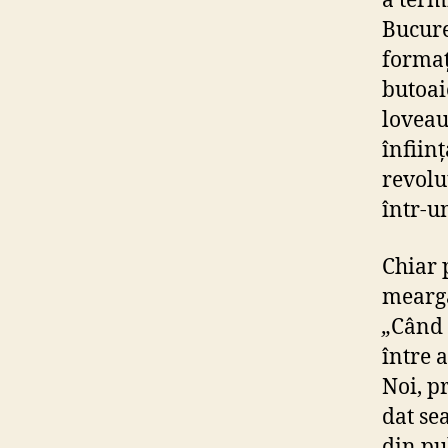
a term
Bucure
formaț
butoai
loveau
înfiin
revolu
într-u
Chiar 
meargă
„
Când 
între a
Noi, p
dat se
din pub