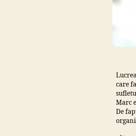
Lucrea
care f
suflet
Marc e
De fapt
organi