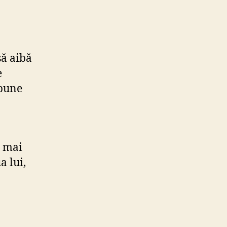
să aibă
e
spune
i mai
a lui,