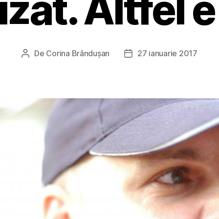
zat. Altfel 
De
Corina Brândușan
27 ianuarie 2017
Autor
Dată
articol
articol