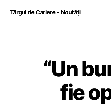
Târgul de Cariere - Noutăți
“Un bun
fie o