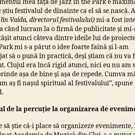
mentul mea față de Jazz in the Park e maxim
 știu festivalul de dinainte ca el să se nască. 
Alin Vaida, directorul festivalului)
mi-a fost int
 când lucram la o firmă de publicitate și mi-
ășit atunci câteva dintre ideile lui de proiecte
 Park mi s-a părut o idee foarte faină și l-am
jat să o pună în practică, deși știam că nu va f
ut. Clujul era încă rigid atunci, nici eu nu am 
prinde așa de bine și așa de repede. Cumva m
um aș fi nașul spiritual al festivalului”, spun
.
l de la percuție la organizarea de evenim
e să știe că-i place să organizeze evenimente,