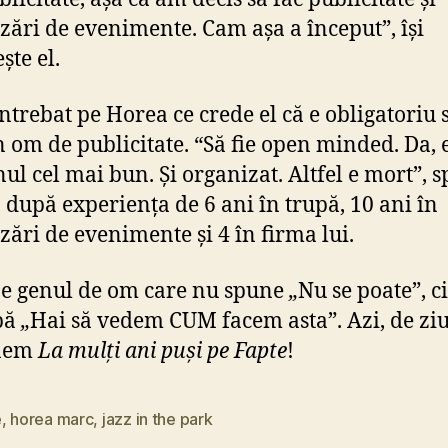
zări de evenimente. Cam așa a început”, își
ște el.
ntrebat pe Horea ce crede el că e obligatoriu 
 om de publicitate. “Să fie open minded. Da, 
ul cel mai bun. Și organizat. Altfel e mort”, 
 după experiența de 6 ani în trupă, 10 ani în
zări de evenimente și 4 în firma lui.
e genul de om care nu spune
„
Nu se poate”, c
bă
„
Hai să vedem CUM facem asta”. Azi, de ziu
unem
La mulți ani puși pe Fapte
!
e
,
horea marc
,
jazz in the park