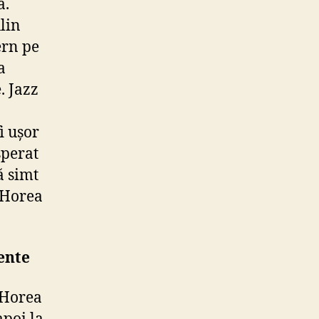
ă.
Alin
ern pe
a
. Jazz
i ușor
sperat
ă simt
e Horea
ente
 Horea