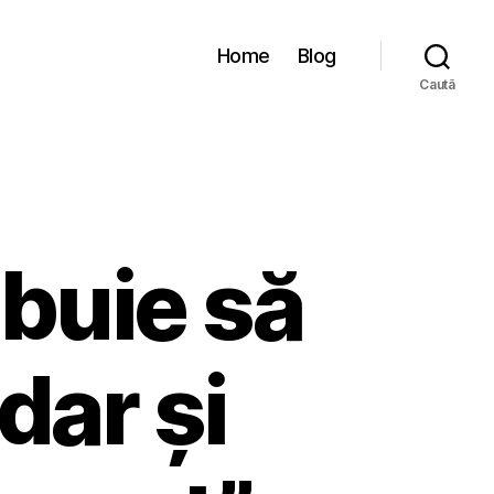
Home
Blog
Caută
ebuie să
dar și