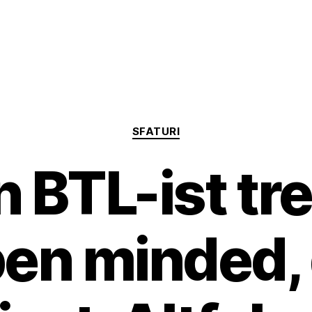
Categorii
SFATURI
 BTL-ist tr
pen minded, 