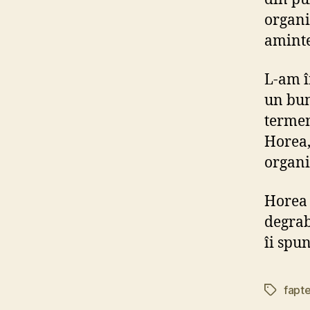
organi
aminte
L-am î
un bun
termen
Horea,
organi
Horea 
degra
îi sp
fapt
Etichete