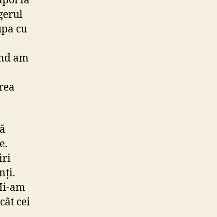
apoi la
gerul
upa cu
ând am
rea
să
e.
iri
nți.
 Mi-am
cât cei