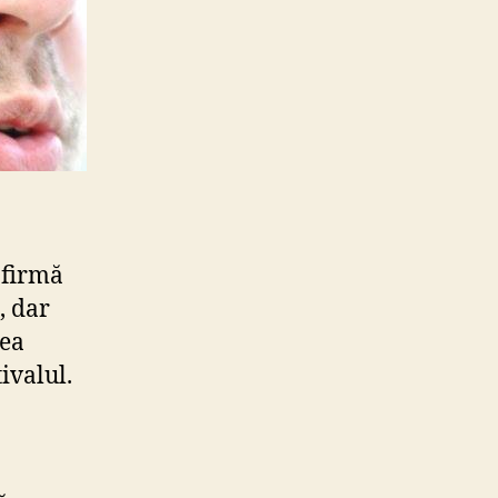
 firmă
, dar
rea
ivalul.