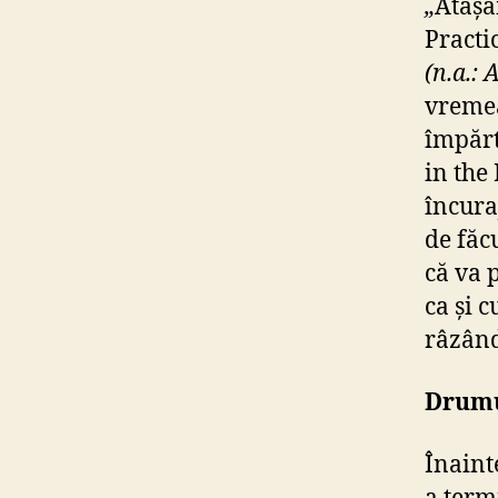
„
Atașa
Practic
(n.a.: 
vremea
împărt
in the
încura
de făc
că va 
ca și c
râzând
Drumu
Înaint