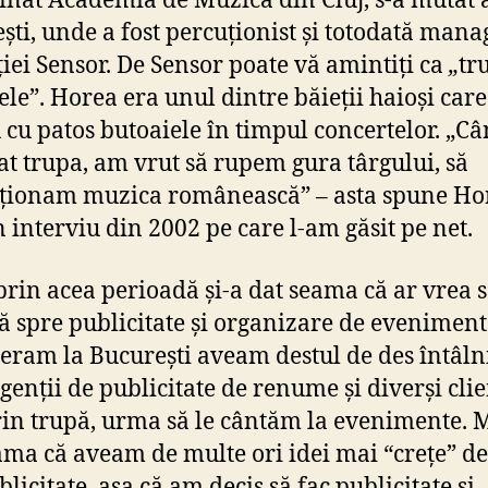
inat Academia de Muzică din Cluj, s-a mutat 
ști, unde a fost percuționist și totodată mana
iei Sensor. De Sensor poate vă amintiți ca
„
tr
ele”. Horea era unul dintre băieții haioși care
 cu patos butoaiele în timpul concertelor. „C
țat trupa, am vrut să rupem gura târgului, să
ționam muzica românească” – asta spune Ho
n interviu din 2002 pe care l-am găsit pe net.
prin acea perioadă și-a dat seama că ar vrea 
 spre publicitate și organizare de eveniment
eram la București aveam destul de des întâln
genții de publicitate de renume și diverși clie
rin trupă, urma să le cântăm la evenimente.
ama că aveam de multe ori idei mai “crețe” de
licitate, așa că am decis să fac publicitate și