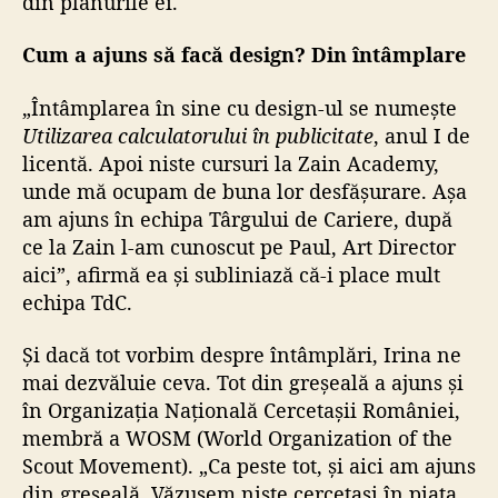
din planurile ei.
Cum a ajuns să facă design? Din întâmplare
„Întâmplarea în sine cu design-ul se numește
Utilizarea calculatorului în publicitate
, anul I de
licentă. Apoi niste cursuri la Zain Academy,
unde mă ocupam de buna lor desfășurare. Așa
am ajuns în echipa Târgului de Cariere, după
ce la Zain l-am cunoscut pe Paul, Art Director
aici”, afirmă ea și subliniază că-i place mult
echipa TdC.
Și dacă tot vorbim despre întâmplări, Irina ne
mai dezvăluie ceva. Tot din greșeală a ajuns și
în Organizația Națională Cercetașii României,
membră a WOSM (World Organization of the
Scout Movement). „Ca peste tot, și aici am ajuns
din greșeală. Văzusem niște cercetași în piața