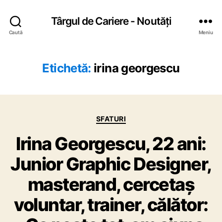
Târgul de Cariere - Noutăți
Caută
Meniu
Etichetă:
irina georgescu
C
SFATURI
a
Irina Georgescu, 22 ani:
t
e
Junior Graphic Designer,
g
o
masterand, cercetaș
r
i
voluntar, trainer, călător:
i