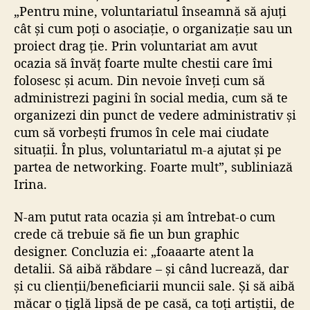
„Pentru mine, voluntariatul înseamnă să ajuți
cât și cum poți o asociație, o organizație sau un
proiect drag ție. Prin voluntariat am avut
ocazia să învăț foarte multe chestii care îmi
folosesc și acum. Din nevoie înveți cum să
administrezi pagini în social media, cum să te
organizezi din punct de vedere administrativ și
cum să vorbești frumos în cele mai ciudate
situații. În plus, voluntariatul m-a ajutat și pe
partea de networking. Foarte mult”, subliniază
Irina.
N-am putut rata ocazia și am întrebat-o cum
crede că trebuie să fie un bun graphic
designer. Concluzia ei: „foaaarte atent la
detalii. Să aibă răbdare – și când lucrează, dar
și cu clienții/beneficiarii muncii sale. Și să aibă
măcar o țiglă lipsă de pe casă, ca toți artiștii, de