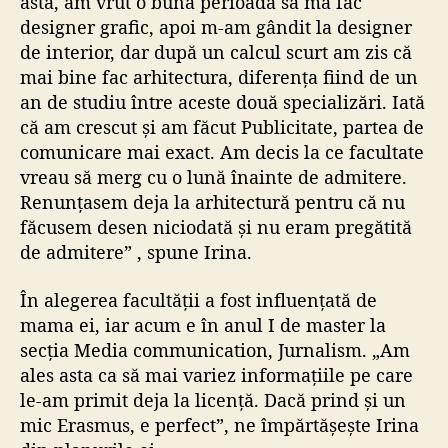
asta, am vrut o bună perioadă să mă fac
designer grafic, apoi m-am gândit la designer
de interior, dar după un calcul scurt am zis că
mai bine fac arhitectura, diferența fiind de un
an de studiu între aceste două specializări. Iată
că am crescut și am făcut Publicitate, partea de
comunicare mai exact. Am decis la ce facultate
vreau să merg cu o lună înainte de admitere.
Renunțasem deja la arhitectură pentru că nu
făcusem desen niciodată și nu eram pregătită
de admitere” , spune Irina.
În alegerea facultății a fost influențată de
mama ei, iar acum e în anul I de master la
secția Media communication, Jurnalism. „Am
ales asta ca să mai variez informațiile pe care
le-am primit deja la licență. Dacă prind și un
mic Erasmus, e perfect”, ne împărtășește Irina