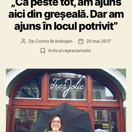
„Ca peste tot, am ajuns
aici din greșeală. Dar am
ajuns în locul potrivit”
De
Corina Brândușan
25 mai 2017
A
D
u
a
Articol reprezentativ
t
t
o
ă
r
a
a
r
r
t
t
i
i
c
c
o
o
l
l