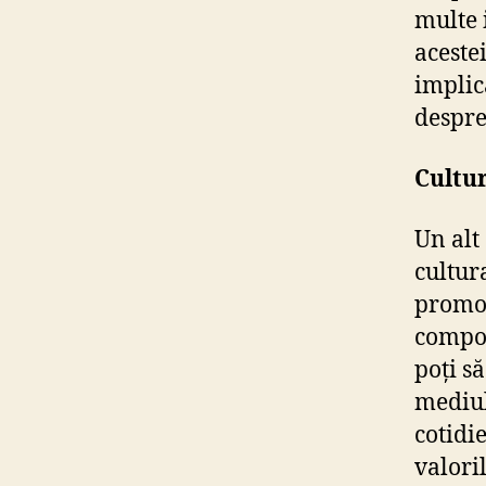
multe 
acestei
implic
despre
Cultu
Un alt
cultur
promov
compon
poți s
mediul
cotidi
valori