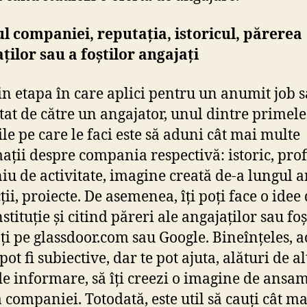
ul companiei, reputația, istoricul, părerea
ților sau a foștilor angajați
in etapa în care aplici pentru un anumit job s
tat de către un angajator, unul dintre primele
ile pe care le faci este să aduni cât mai multe
ații despre compania respectivă: istoric, profi
u de activitate, imagine creată de-a lungul an
ții, proiecte. De asemenea, îți poți face o idee
stituție și citind păreri ale angajaților sau foș
ți pe glassdoor.com sau Google. Bineînțeles, a
pot fi subiective, dar te pot ajuta, alături de al
de informare, să îți creezi o imagine de ansa
 companiei. Totodată, este util să cauți cât ma