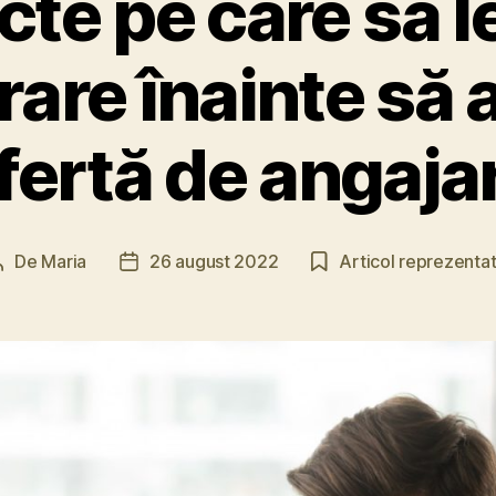
te pe care să le 
are înainte să 
fertă de angaja
De
Maria
26 august 2022
Articol reprezentat
Autor
Dată
articol
articol