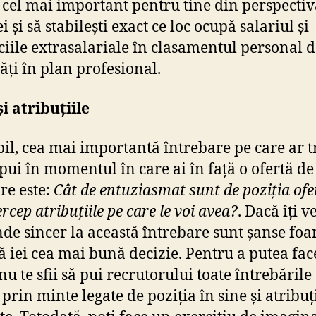
e cel mai important pentru tine din perspecti
i și să stabilești exact ce loc ocupă salariul și
ciile extrasalariale în clasamentul personal 
tăți în plan profesional.
și atribuțiile
il, cea mai importantă întrebare pe care ar t
o pui în momentul în care ai în față o ofertă de
re este:
Cât de entuziasmat sunt de poziția ofer
cep atribuțiile pe care le voi avea?
. Dacă îți v
de sincer la această întrebare sunt șanse foa
ă iei cea mai bună decizie. Pentru a putea fac
nu te sfii să pui recrutorului toate întrebările
c prin minte legate de poziția în sine și atribuț