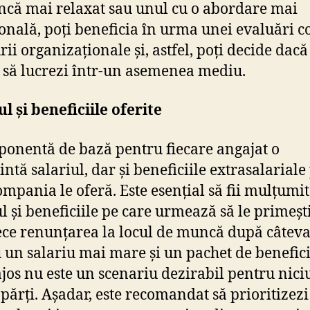
că mai relaxat sau unul cu o abordare mai
ională, poți beneficia în urma unei evaluări c
rii organizaționale și, astfel, poți decide dacă 
 să lucrezi într-un asemenea mediu.
ul și beneficiile oferite
onentă de bază pentru fiecare angajat o
ntă salariul, dar și beneficiile extrasalariale
ompania le oferă. Este esențial să fii mulțumit
ul și beneficiile pe care urmează să le primești
ce renunțarea la locul de muncă după câteva
 un salariu mai mare și un pachet de benefic
jos nu este un scenariu dezirabil pentru nic
 părți. Așadar, este recomandat să prioritizezi