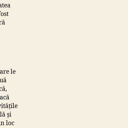
atea
fost
ră
are le
ouă
că,
dacă
itățile
lă și
un loc