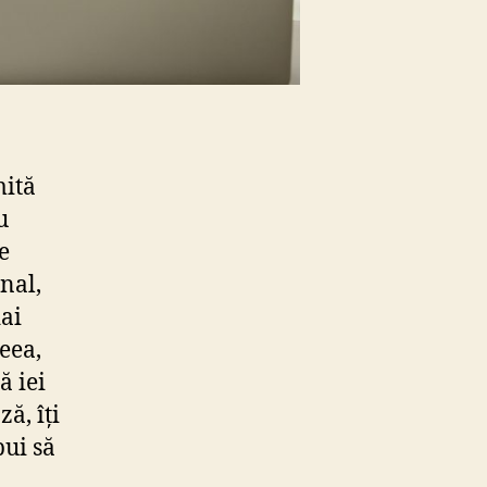
mită
u
e
nal,
dai
eea,
ă iei
ă, îți
bui să