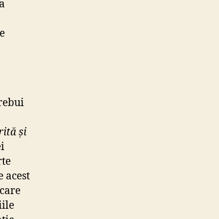
va
de
rebui
ită și
ei
rte
e acest
 care
iile