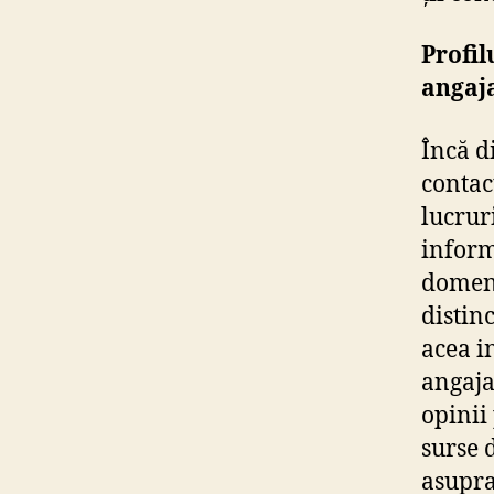
Profil
angaja
Încă d
contac
lucrur
inform
domeni
distinc
acea in
angaja
opinii 
surse 
asupra