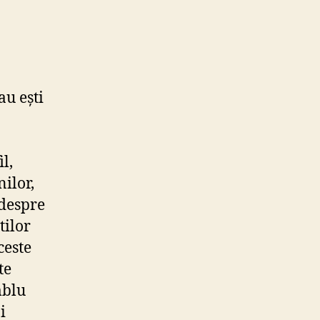
au ești
l,
ilor,
 despre
tilor
ceste
te
mblu
i