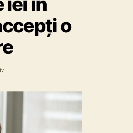
iei în
accepți o
re
iv