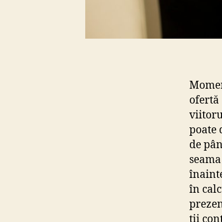
Moment
ofertă
viitoru
poate 
de pân
seama 
înainte
în cal
prezen
ții co