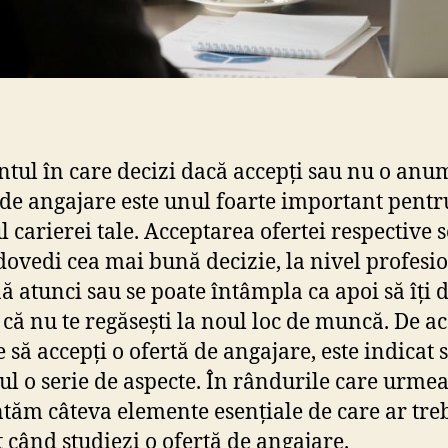
ul în care decizi dacă accepți sau nu o anu
 de angajare este unul foarte important pentr
l carierei tale. Acceptarea ofertei respective s
dovedi cea mai bună decizie, la nivel profesio
ă atunci sau se poate întâmpla ca apoi să îți 
că nu te regăsești la noul loc de muncă. De ac
 să accepți o ofertă de angajare, este indicat s
cul o serie de aspecte. În rândurile care urmeaz
tăm câteva elemente esențiale de care ar tre
nt când studiezi o ofertă de angajare.