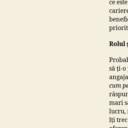
ce est
cariere
benefi
priori
Rolul 
Probab
să ți-
angaja
cum per
răspun
mari s
lucru, 
îți tre