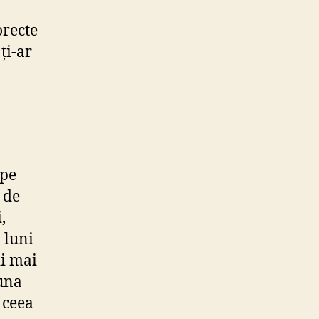
orecte
ți-ar
 pe
 de
,
 luni
ii mai
iuna
 ceea