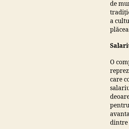
de mun
tradiț
a cultu
plăcea
Salari
O comp
reprezi
care c
salari
deoare
pentru
avanta
dintre