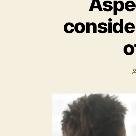
Aspec
consider
o