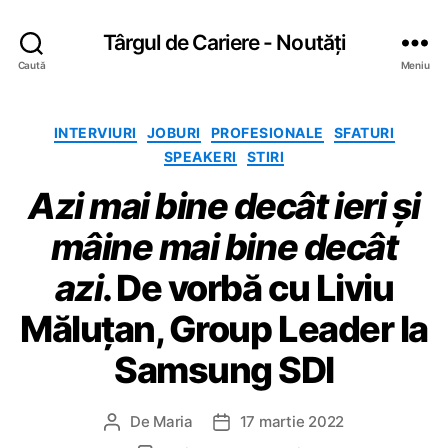
Târgul de Cariere - Noutăți
Caută
Meniu
C
INTERVIURI
JOBURI
PROFESIONALE
SFATURI
a
SPEAKERI
STIRI
t
Azi mai bine decât ieri și
e
g
mâine mai bine decât
o
r
azi
. De vorbă cu Liviu
i
i
Măluțan, Group Leader la
Samsung SDI
De
Maria
17 martie 2022
A
D
u
a