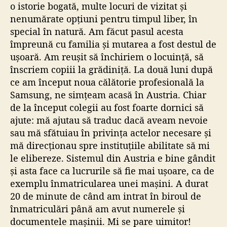
o istorie bogată, multe locuri de vizitat și
nenumărate opțiuni pentru timpul liber, în
special în natură. Am făcut pasul acesta
împreună cu familia și mutarea a fost destul de
ușoară. Am reușit să închiriem o locuință, să
înscriem copiii la grădiniță. La două luni după
ce am început noua călătorie profesională la
Samsung, ne simțeam acasă în Austria. Chiar
de la început colegii au fost foarte dornici să
ajute: mă ajutau să traduc dacă aveam nevoie
sau mă sfătuiau în privința actelor necesare și
mă direcționau spre instituțiile abilitate să mi
le elibereze. Sistemul din Austria e bine gândit
și asta face ca lucrurile să fie mai ușoare, ca de
exemplu înmatricularea unei mașini. A durat
20 de minute de când am intrat în biroul de
înmatriculări până am avut numerele și
documentele mașinii. Mi se pare uimitor!