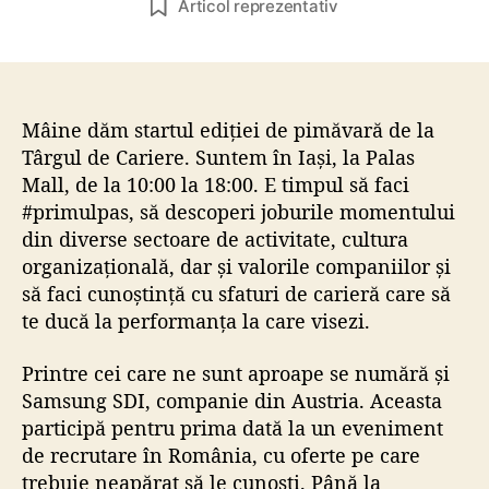
Articol reprezentativ
t
t
o
ă
r
a
a
r
r
t
Mâine dăm startul ediției de pimăvară de la
t
i
Târgul de Cariere. Suntem în Iași, la Palas
i
c
Mall, de la 10:00 la 18:00. E timpul să faci
c
o
#primulpas, să descoperi joburile momentului
o
l
din diverse sectoare de activitate, cultura
l
organizațională, dar și valorile companiilor și
să faci cunoștință cu sfaturi de carieră care să
te ducă la performanța la care visezi.
Printre cei care ne sunt aproape se numără și
Samsung SDI, companie din Austria. Aceasta
participă pentru prima dată la un eveniment
de recrutare în România, cu oferte pe care
trebuie neapărat să le cunoști. Până la