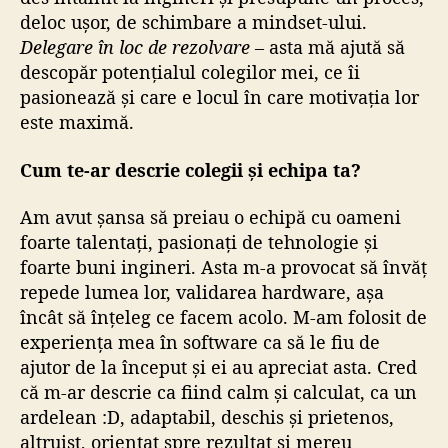
deloc ușor, de schimbare a mindset-ului.
Delegare în loc de rezolvare
– asta mă ajută să
descopăr potențialul colegilor mei, ce îi
pasionează și care e locul în care motivația lor
este maximă.
Cum te-ar descrie colegii și echipa ta?
Am avut șansa să preiau o echipă cu oameni
foarte talentați, pasionați de tehnologie și
foarte buni ingineri. Asta m-a provocat să învăț
repede lumea lor, validarea hardware, așa
încât să înțeleg ce facem acolo. M-am folosit de
experiența mea în software ca să le fiu de
ajutor de la început și ei au apreciat asta. Cred
că m-ar descrie ca fiind calm și calculat, ca un
ardelean :D, adaptabil, deschis și prietenos,
altruist, orientat spre rezultat și mereu