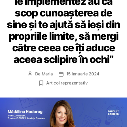
le implementez au ca
scop cunoașterea de
sine și te ajută să ieși din
propriile limite, să mergi
către ceea ce îți aduce
aceea sclipire în ochi”
De
Maria
15 ianuarie 2024
A
D
u
a
Articol reprezentativ
t
t
o
ă
r
a
a
r
r
t
t
i
i
c