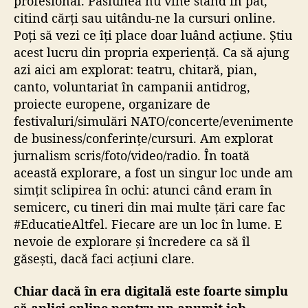
profesional. Pasiunea nu vine stând în pat,
citind cărți sau uitându-ne la cursuri online.
Poți să vezi ce îți place doar luând acțiune. Știu
acest lucru din propria experiență. Ca să ajung
azi aici am explorat: teatru, chitară, pian,
canto, voluntariat în campanii antidrog,
proiecte europene, organizare de
festivaluri/simulări NATO/concerte/evenimente
de business/conferințe/cursuri. Am explorat
jurnalism scris/foto/video/radio. În toată
această explorare, a fost un singur loc unde am
simțit sclipirea în ochi: atunci când eram în
semicerc, cu tineri din mai multe țări care fac
#EducatieAltfel. Fiecare are un loc în lume. E
nevoie de explorare și încredere ca să îl
găsești, dacă faci acțiuni clare.
Chiar dacă în era digitală este foarte simplu