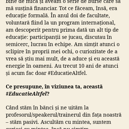
bine de mică și aveam o serie de burse care să
mă susțină financiar. Tot ce făceam, însă, era
educație formală. În anul doi de facultate,
voluntară fiind la un program internațional,
am descoperit pentru prima dată un alt tip de
educație: participanții se jucau, discutau în
semicerc, lucrau în echipe. Am simțit atunci o
sclipire în proprii mei ochi, o curiozitate de a
vrea să știu mai mult, de a aduce și eu această
energie în oameni. Au trecut 10 ani de atunci
și acum fac doar #EducatieAltfel.
Ce presupune, în viziunea ta, această
#
EducatieAltfel
?
Când stăm în bănci și ne uităm la
profesorul/speakerul/trainerul din fața noastră
– stăm pasivi. Ascultăm cu mintea, suntem
curioși cu mintea, însă nu simțim.