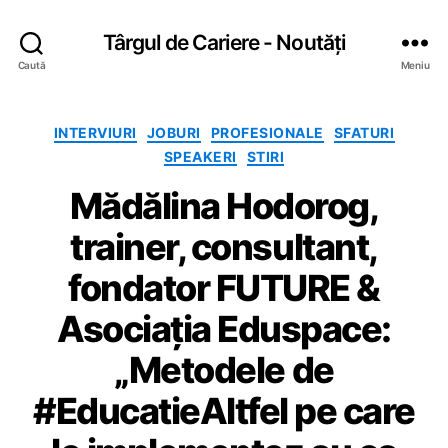
Târgul de Cariere - Noutăți
Caută
Meniu
C
INTERVIURI
JOBURI
PROFESIONALE
SFATURI
a
SPEAKERI
STIRI
t
Mădălina Hodorog,
e
g
trainer, consultant,
o
r
fondator FUTURE &
i
i
Asociația Eduspace:
„Metodele de
#EducatieAltfel pe care