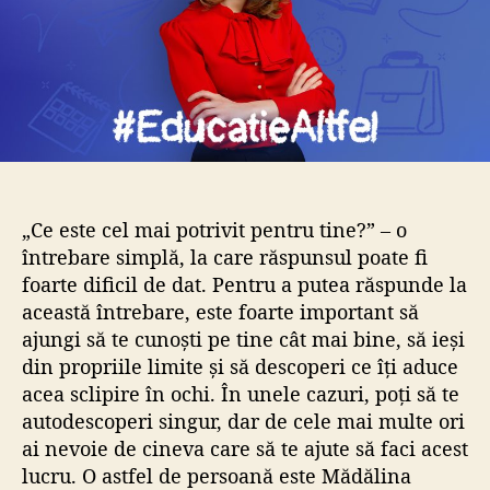
c
o
o
l
l
„Ce este cel mai potrivit pentru tine?” – o
întrebare simplă, la care răspunsul poate fi
foarte dificil de dat. Pentru a putea răspunde la
această întrebare, este foarte important să
ajungi să te cunoști pe tine cât mai bine, să ieși
din propriile limite și să descoperi ce îți aduce
acea sclipire în ochi. În unele cazuri, poți să te
autodescoperi singur, dar de cele mai multe ori
ai nevoie de cineva care să te ajute să faci acest
lucru. O astfel de persoană este Mădălina