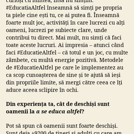
#EducatiaAltfel înseamnă să simți pe propria
ta piele cine ești tu, ce ai putea fi. Înseamnă
foarte mult joc, activități în care lucrezi cu alți
oameni, lucrezi pe subiecte clare, unde
contribui tu direct. Mai mult, nu simți că faci
toate aceste lucruri. Ai impresia – atunci când
faci #EducatieAltfel – că totul e un joc, cu multe
zâmbete, cu multă energie pozitivă. Metodele
de #EducatieAltfel pe care le implementez au
ca scop cunoașterea de sine și te ajută să ieși
din propriile limite, să mergi către ceea ce îți
aduce aceea sclipire în ochi.
Din experiența ta, cât de deschiși sunt
oamenii la
a se educa altfel
?
Pot să spun că oamenii sunt foarte deschiși.
Sunt deja +9200 de tineri și adulți cu care am