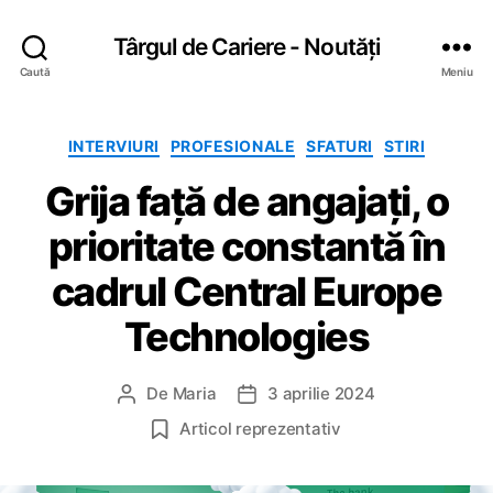
Târgul de Cariere - Noutăți
Caută
Meniu
C
INTERVIURI
PROFESIONALE
SFATURI
STIRI
a
Grija față de angajați, o
t
e
prioritate constantă în
g
o
cadrul Central Europe
r
i
Technologies
i
De
Maria
3 aprilie 2024
A
D
u
a
Articol reprezentativ
t
t
o
ă
r
a