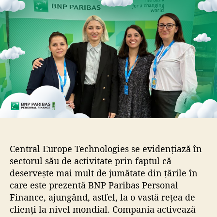
a
r
r
t
t
i
i
c
c
o
o
l
l
Central Europe Technologies se evidențiază în
sectorul său de activitate prin faptul că
deservește mai mult de jumătate din țările în
care este prezentă BNP Paribas Personal
Finance, ajungând, astfel, la o vastă rețea de
clienți la nivel mondial. Compania activează