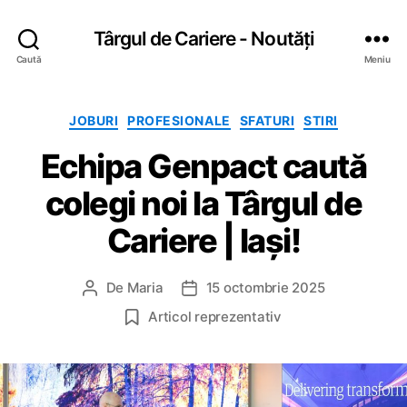
Târgul de Cariere - Noutăți
Caută
Meniu
C
JOBURI
PROFESIONALE
SFATURI
STIRI
a
Echipa Genpact caută
t
e
colegi noi la Târgul de
g
o
Cariere | Iași!
r
i
i
De
Maria
15 octombrie 2025
A
D
u
a
Articol reprezentativ
t
t
o
ă
r
a
a
r