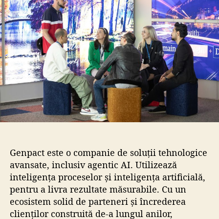
r
t
t
i
i
c
c
o
o
l
l
Genpact este o companie de soluții tehnologice
avansate, inclusiv agentic AI. Utilizează
inteligența proceselor și inteligența artificială,
pentru a livra rezultate măsurabile. Cu un
ecosistem solid de parteneri și încrederea
clienților construită de-a lungul anilor,