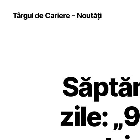
Târgul de Cariere - Noutăți
Săptăm
zile: „