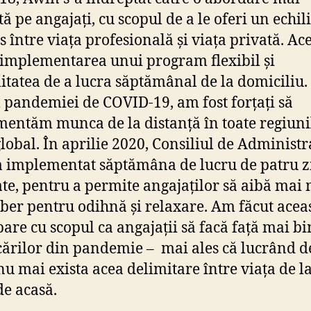
tă pe angajați, cu scopul de a le oferi un echil
s între viața profesională și viața privată. Ac
 implementarea unui program flexibil și
litatea de a lucra săptămânal de la domiciliu.
 pandemiei de COVID-19, am fost forțați să
entăm munca de la distanță în toate regiunil
global. În aprilie 2020, Consiliul de Administr
 implementat săptămâna de lucru de patru zi
te, pentru a permite angajaților să aibă mai 
iber pentru odihnă și relaxare. Am făcut acea
are cu scopul ca angajații să facă față mai bi
ărilor din pandemie – mai ales că lucrând d
nu mai exista acea delimitare între viața de l
de acasă.