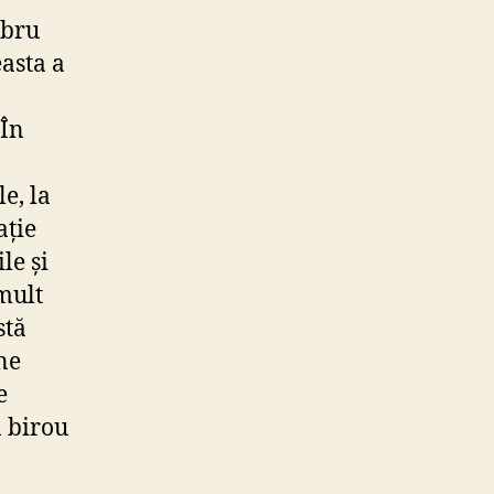
ibru
easta a
 În
e, la
ație
le și
mult
stă
ne
e
a birou