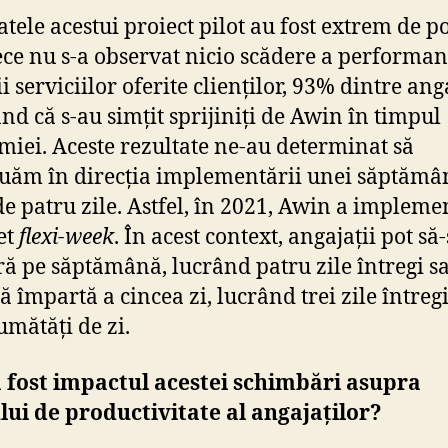
atele acestui proiect pilot au fost extrem de po
ce nu s-a observat nicio scădere a performan
ii serviciilor oferite clienților, 93% dintre ang
nd că s-au simțit sprijiniți de Awin în timpul
iei. Aceste rezultate ne-au determinat să
uăm în direcția implementării unei săptămâ
de patru zile. Astfel, în 2021, Awin a impleme
et
flexi-week
. În acest context, angajații pot să-
eră pe săptămână, lucrând patru zile întregi s
ă împartă a cincea zi, lucrând trei zile întregi
umătăți de zi.
 fost impactul acestei schimbări asupra
lui de productivitate al angajaților?