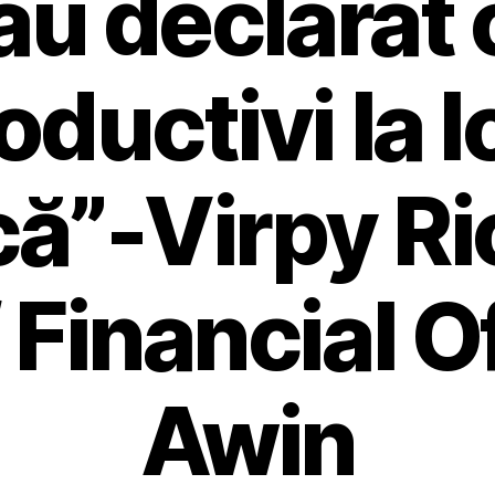
 au declarat 
oductivi la l
”-Virpy Ri
 Financial Of
Awin