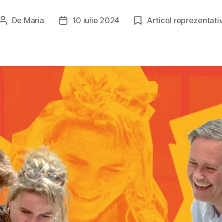
De
Maria
10 iulie 2024
Articol reprezentati
Autor
Dată
articol
articol