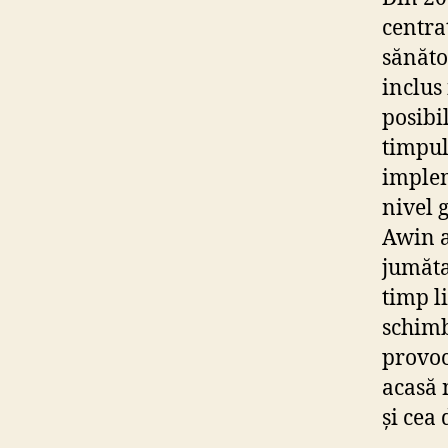
centra
sănăto
inclus
posibi
timpul
implem
nivel 
Awin a
jumăta
timp l
schimb
provoc
acasă 
și cea 