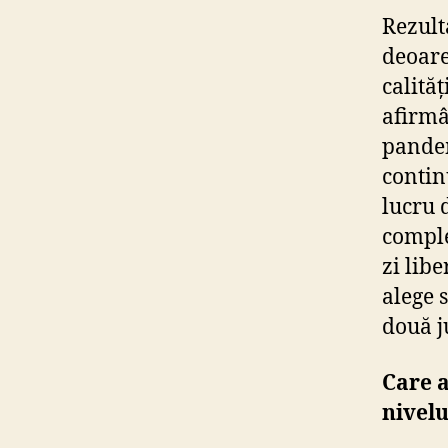
Rezult
deoare
calităț
afirmâ
pandem
contin
lucru 
compl
zi lib
alege s
două j
Care a
nivelu