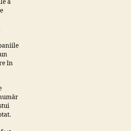
le a
pe
ă
paniile
 un
re în
e
 număr
stui
tat.