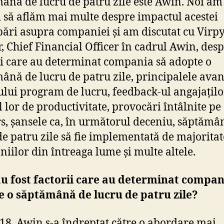
âna de lucru de patru zile este Awin. Noi am 
i să aflăm mai multe despre impactul acestei
ări asupra companiei și am discutat cu Virp
r, Chief Financial Officer în cadrul Awin, des
ii care au determinat compania să adopte o
ână de lucru de patru zile, principalele avan
ului program de lucru, feedback-ul angajațilo
l lor de productivitate, provocări întâlnite pe
s, șansele ca, în următorul deceniu, săptămâ
de patru zile să fie implementată de majorita
iilor din întreaga lume și multe altele.
u fost factorii care au determinat compan
 o săptămână de lucru de patru zile?
18, Awin s-a îndreptat către o abordare mai