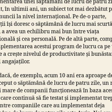
entarea unei săptămâni de lucru de patru zi
t, în ultimii ani, un subiect tot mai dezbătut 
muncii la nivel internațional. Pe de-o parte,
ții își doresc o săptămână de lucru mai scurt
 a avea un echilibru mai bun între viața
ională și cea personală. Pe de altă parte, com
plementarea acestui program de lucru ca pe
 a crește nivelul de productivitate și bunăsta
 angajaților.
dacă, de exemplu, acum 10 ani era aproape d
eput o săptămână de lucru de patru zile, un
i mare de companii funcționează în baza ace
 care continuă să fie testat și implementat trep
ntre companiile care au implementat deja