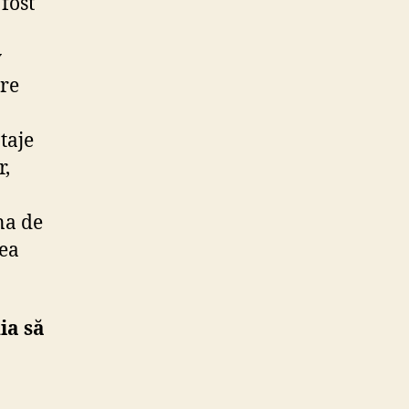
fost
y
pre
taje
r,
na de
tea
ia să