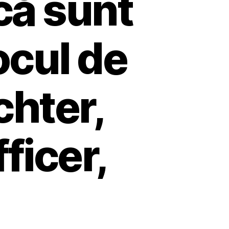
că sunt
ocul de
chter,
ficer,