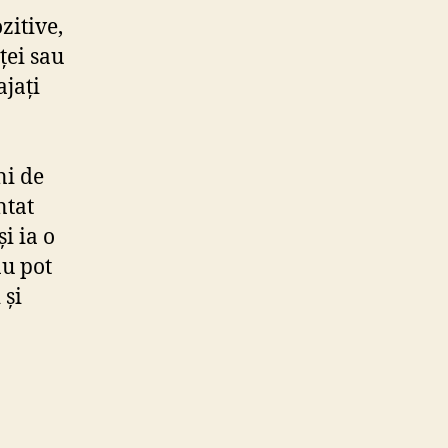
zitive,
ței sau
ajați
ni de
ntat
și ia o
au pot
 și