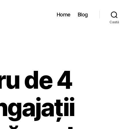
Home
Blog
Caută
ru de 4
ngajații