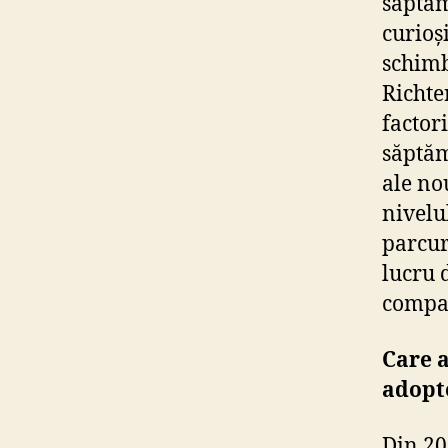
săptăm
curioș
schimb
Richte
factor
săptăm
ale no
nivelu
parcur
lucru 
compan
Care a
adopte
Din 20