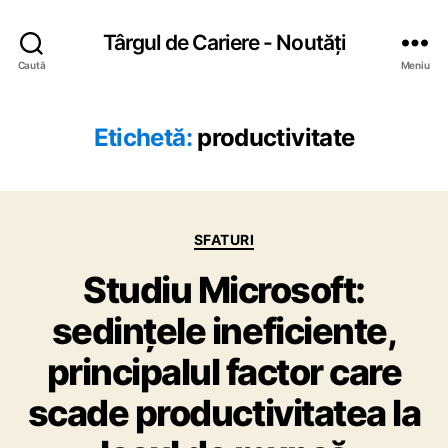
Târgul de Cariere - Noutăți
Caută
Meniu
Etichetă:
productivitate
C
SFATURI
a
Studiu Microsoft:
t
e
sedințele ineficiente,
g
o
principalul factor care
r
i
scade productivitatea la
i