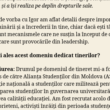
i a își realiza pe deplin drepturile sale.
de vorba cu Igor am aflat detalii despre impo
nării și a încrederii în tine, chiar dacă ești t
unt mecanismele care ne susțin la început de
 care sunt provocările din leadership.
 ales acest domeniu dedicat tinerilor?
iurea:
Drumul pe domeniul de tineret mi-a fo
s de către Alianța Studenților din Moldova (A
ție națională a studenților care militează pen
iparea studenților în guvernarea universitară
rea calității educației. Am fost recrutat acolo 
prieteni, activiști înrăiți din perioada studenț