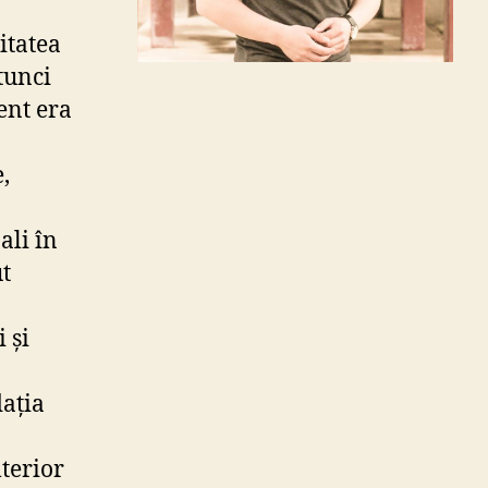
itatea
tunci
ent era
,
ali în
ut
 și
dația
lterior