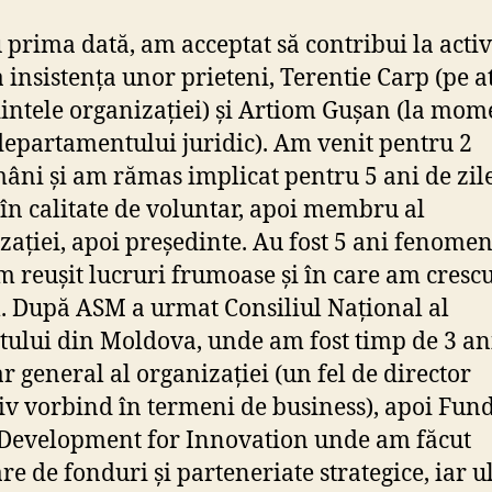
 prima dată, am acceptat să contribui la activ
 insistența unor prieteni, Terentie Carp (pe a
intele organizației) și Artiom Gușan (la mom
 departamentului juridic). Am venit pentru 2
âni și am rămas implicat pentru 5 ani de zile
l în calitate de voluntar, apoi membru al
zației, apoi președinte. Au fost 5 ani fenomen
m reușit lucruri frumoase și în care am cresc
 După ASM a urmat Consiliul Național al
tului din Moldova, unde am fost timp de 3 ani
ar general al organizației (un fel de director
iv vorbind în termeni de business), apoi Fun
Development for Innovation unde am făcut
re de fonduri și parteneriate strategice, iar u