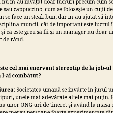
nu m-au învățat doar lucruri precum cum se
te sau cappuccino, cum se folosește un cuțit de
m se face un steak bun, dar m-au ajutat să înț
isciplina muncii, cât de important este lucrul 
 și că este greu să fii și un manager nu doar u
t de rând.
ste cel mai enervant stereotip de la job-ul
 l-ai combătut?
iurea:
Societatea umană se învârte în jurul u
tipuri, unele mai adevărate altele mai puțin. 
ma unor ONG-uri de tineret și având la masa 
ere mereu persoane foarte experimentate di