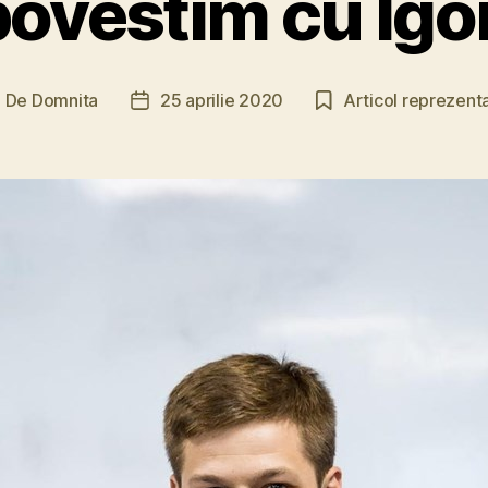
povestim cu Igo
De
Domnita
25 aprilie 2020
Articol reprezenta
utor
Dată
ticol
articol