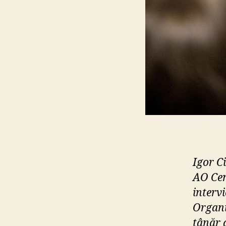
Igor Ci
AO Cen
interv
Organiz
tânăr 