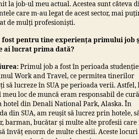
it la job-ul meu actual. Acestea sunt câteva d
ele care m-au legat de acest sector, mai puți
at de mulți profesioniști.
fost pentru tine experiența primului job 
 ai lucrat prima dată?
iurea:
Primul job a fost în perioada studenție
mul Work and Travel, ce permitea tinerilor
ți să lucreze în SUA pe perioada verii. Astfel, 
 meu loc de muncă eram responsabil de cură
n hotel din Denali National Park, Alaska. În
da din SUA, am reușit să lucrez prin hotele, să
r, barman, bucătar și multe alte profesii car
 să învăț enorm de multe chestii. Aceste locuri