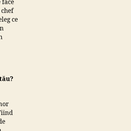
 face
 chef
eleg ce
în
n
 tău?
nor
Fiind
de
n