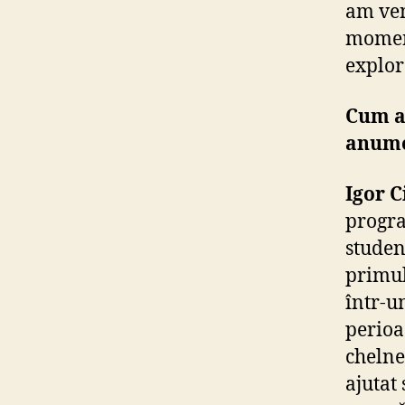
am ven
moment
explor
Cum a 
anume
Igor C
progra
studen
primul
într-u
perioa
chelne
ajutat