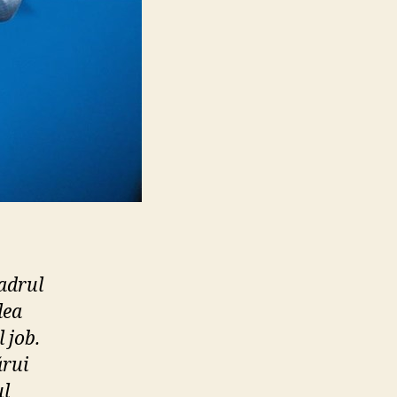
cadrul
lea
 job.
ărui
ul