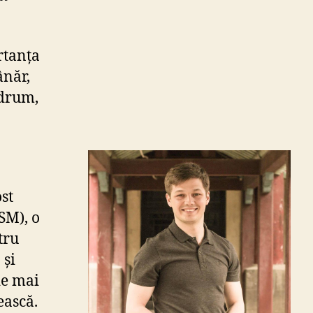
rtanța
ânăr,
 drum,
st
SM), o
tru
 și
de mai
ească.