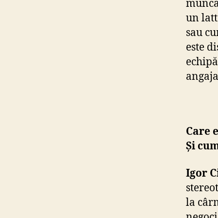
muncă 
un lat
sau cu
este d
echipă
angaja
Care e
Și cum
Igor C
stereo
la câr
negoci