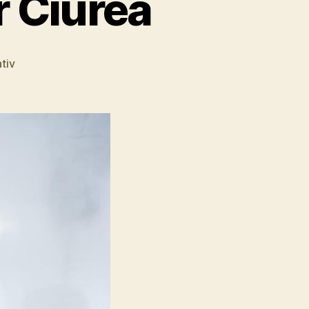
r Ciurea
tiv