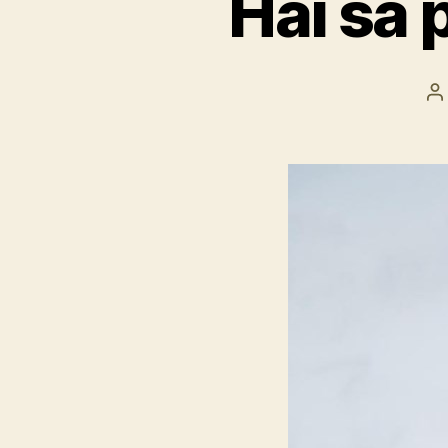
Hai să 
A
ar