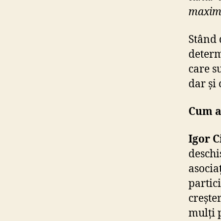
maxim ș
Stând 
determi
care s
dar și
Cum ai
Igor C
deschi
asocia
partic
crește
mulți 