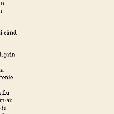
in
n
și când
i, prin
la
țenie
 fiu
e m-au
 de