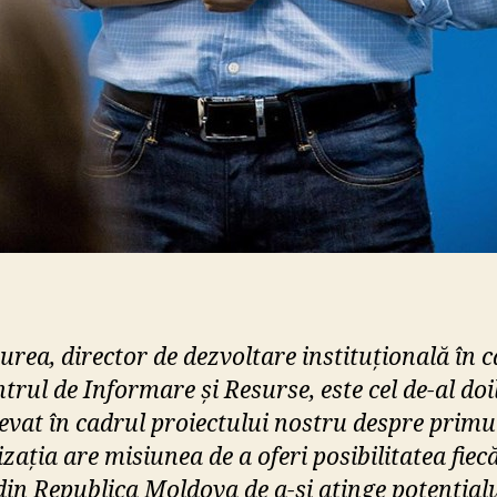
urea, director de dezvoltare instituțională în 
trul de Informare și Resurse, este cel de-al doi
ievat în cadrul proiectului nostru despre primul
ația are misiunea de a oferi posibilitatea fiec
din Republica Moldova de a-și atinge potențial