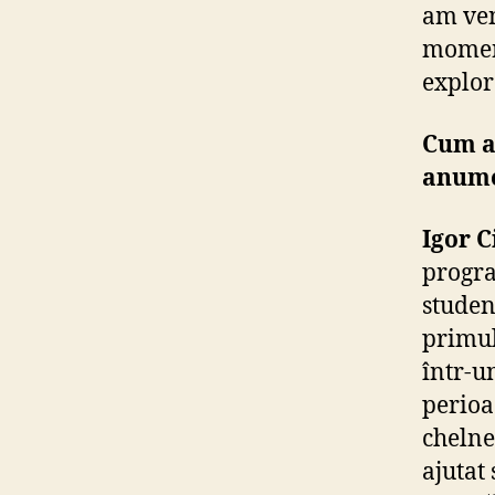
am ven
moment
explor
Cum a 
anume
Igor C
progra
studen
primul
într-u
perioa
chelne
ajutat