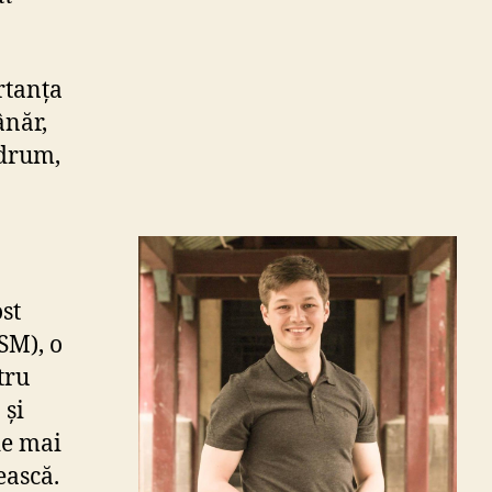
rtanța
ânăr,
 drum,
st
SM), o
tru
 și
de mai
ească.