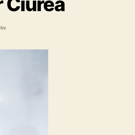
r Ciurea
tiv