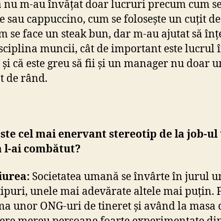
nu m-au învățat doar lucruri precum cum se
te sau cappuccino, cum se folosește un cuțit de
m se face un steak bun, dar m-au ajutat să înț
isciplina muncii, cât de important este lucrul 
 și că este greu să fii și un manager nu doar u
t de rând.
ste cel mai enervant stereotip de la job-ul
 l-ai combătut?
iurea:
Societatea umană se învârte în jurul u
tipuri, unele mai adevărate altele mai puțin. 
ma unor ONG-uri de tineret și având la masa 
ere mereu persoane foarte experimentate di