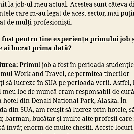
it la job-ul meu actual. Acestea sunt câteva d
ele care m-au legat de acest sector, mai puți
at de mulți profesioniști.
fost pentru tine experiența primului job 
 ai lucrat prima dată?
iurea:
Primul job a fost în perioada studenție
mul Work and Travel, ce permitea tinerilor
ți să lucreze în SUA pe perioada verii. Astfel, 
 meu loc de muncă eram responsabil de cură
n hotel din Denali National Park, Alaska. În
da din SUA, am reușit să lucrez prin hotele, să
r, barman, bucătar și multe alte profesii car
 să învăț enorm de multe chestii. Aceste locuri