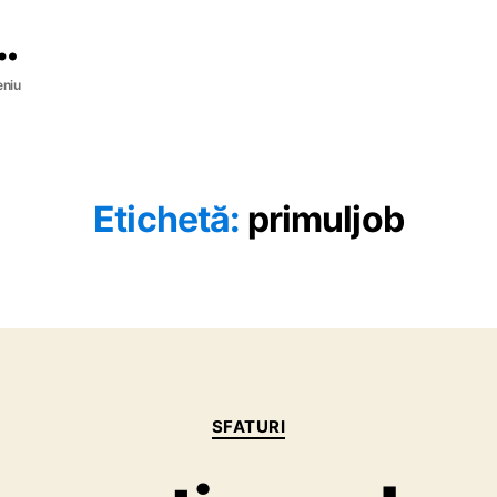
niu
Etichetă:
primuljob
C
SFATURI
a
t
e