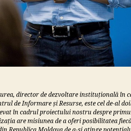
urea, director de dezvoltare instituțională în 
trul de Informare și Resurse, este cel de-al doi
ievat în cadrul proiectului nostru despre primul
ația are misiunea de a oferi posibilitatea fiec
din Republica Moldova de a-și atinge potențial