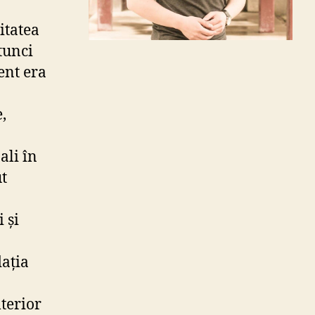
itatea
tunci
ent era
,
ali în
ut
 și
dația
lterior