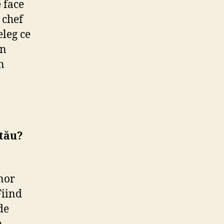
 face
 chef
eleg ce
în
n
 tău?
nor
Fiind
de
n