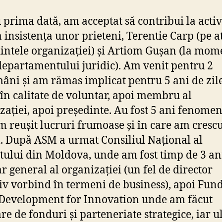
 prima dată, am acceptat să contribui la activ
 insistența unor prieteni, Terentie Carp (pe a
intele organizației) și Artiom Gușan (la mom
 departamentului juridic). Am venit pentru 2
âni și am rămas implicat pentru 5 ani de zile
l în calitate de voluntar, apoi membru al
zației, apoi președinte. Au fost 5 ani fenomen
m reușit lucruri frumoase și în care am cresc
 După ASM a urmat Consiliul Național al
tului din Moldova, unde am fost timp de 3 ani
ar general al organizației (un fel de director
iv vorbind în termeni de business), apoi Fun
Development for Innovation unde am făcut
re de fonduri și parteneriate strategice, iar u