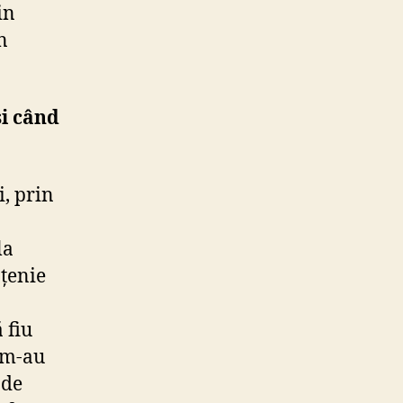
in
n
și când
i, prin
la
țenie
 fiu
e m-au
 de