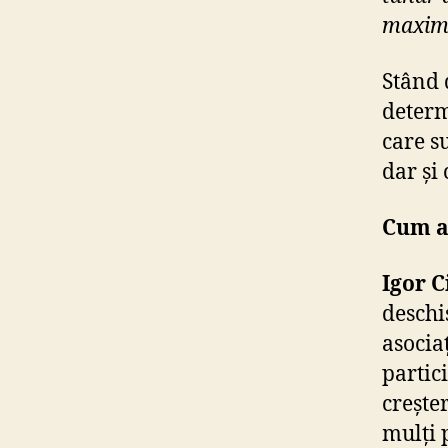
maxim ș
Stând 
determi
care s
dar și
Cum ai
Igor C
deschi
asocia
partic
crește
mulți 