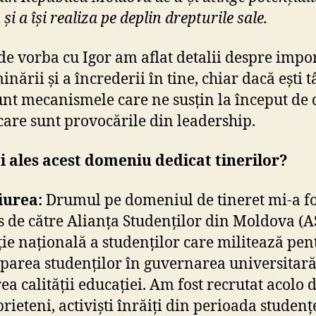
i a își realiza pe deplin drepturile sale.
de vorba cu Igor am aflat detalii despre impo
nării și a încrederii în tine, chiar dacă ești t
unt mecanismele care ne susțin la început de
 care sunt provocările din leadership.
 ales acest domeniu dedicat tinerilor?
iurea:
Drumul pe domeniul de tineret mi-a fo
s de către Alianța Studenților din Moldova (A
ție națională a studenților care militează pen
iparea studenților în guvernarea universitară
rea calității educației. Am fost recrutat acolo 
prieteni, activiști înrăiți din perioada studenț