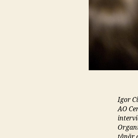
Igor Ci
AO Cen
interv
Organiz
tânăr 