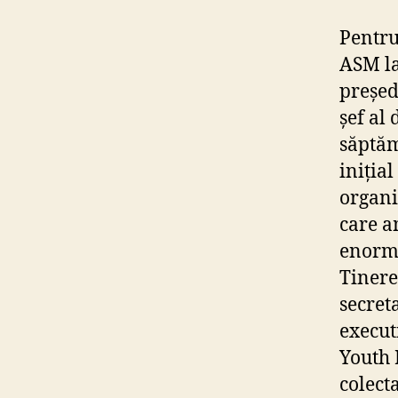
Pentru
ASM la
președ
șef al
săptăm
iniția
organi
care a
enorm.
Tinere
secret
execut
Youth 
colecta