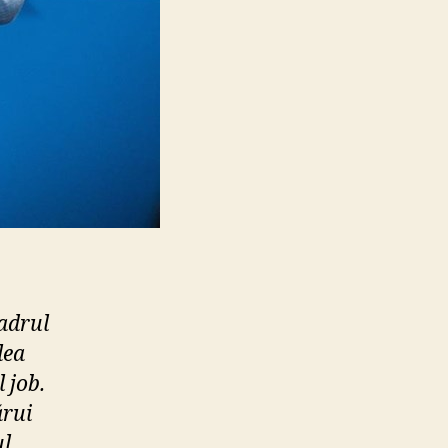
cadrul
lea
 job.
ărui
ul