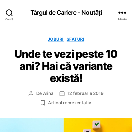
Târgul de Cariere - Noutăți
Caută
Meniu
C
JOBURI
SFATURI
a
Unde te vezi peste 10
t
e
ani? Hai că variante
g
o
există!
r
i
i
De
Alina
12 februarie 2019
A
D
u
a
Articol reprezentativ
t
t
o
ă
r
a
a
r