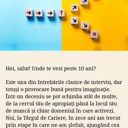
r
t
t
i
i
c
c
o
o
l
l
Hei, salut! Unde te vezi peste 10 ani?
Este una din întrebările clasice de interviu, dar
totuși o provocare bună pentru imaginație.
Într-un deceniu se pot schimba atât de multe,
de la cercul tău de apropiați până la locul tău
de muncă și chiar domeniul în care activezi.
Noi, la
Târgul de Cariere
, în zece ani am trecut
prin etape în care ne-am șlefuit, ajungând cea