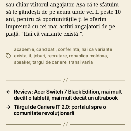
sau chiar viitorul angajator. Așa că te sfătuim
să te gândești de pe acum unde vei fi peste 10
ani, pentru că oportunitățile ți le oferim
împreună cu cei mai activi angajatori de pe
piață. “Hai că variante există!”.
academie
,
candidati
,
conferinta
,
hai ca variante
exista
,
it
,
joburi
,
recrutare
,
republica moldova
,
E
speaker
,
targul de cariere
,
transilvania
t
i
c
h
e
←
Review: Acer Switch 7 Black Edition, mai mult
t
decât o tabletă, mai mult decât un ultrabook
e
→
Târgul de Cariere IT 2.0: portalul spre o
comunitate revoluționară