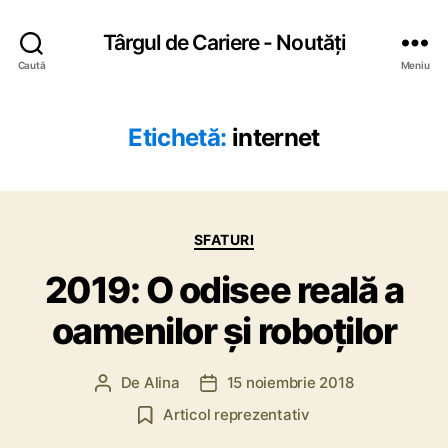
Târgul de Cariere - Noutăți
Caută
Meniu
Etichetă:
internet
C
SFATURI
a
2019: O odisee reală a
t
e
oamenilor și roboților
g
o
r
De
Alina
15 noiembrie 2018
A
D
i
u
a
i
Articol reprezentativ
t
t