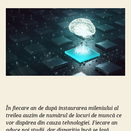
o
ă
r
a
a
r
r
t
t
i
i
c
c
o
o
l
l
În fiecare an de după instaurarea mileniului al
treilea auzim de numărul de locuri de muncă ce
vor dispărea din cauza tehnologiei. Fiecare an
aduce noi studii, dar dispariția încă se lasă