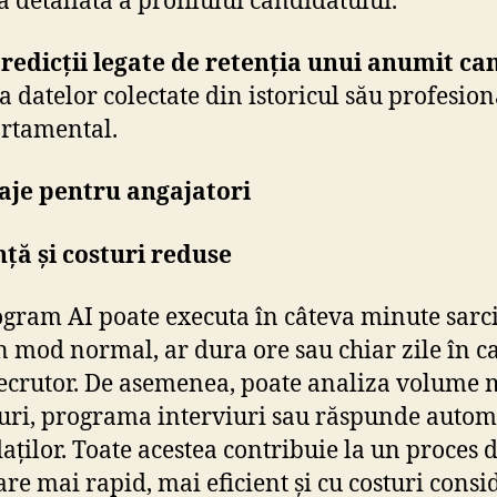
redicții legate de retenția unui anumit ca
a datelor colectate din istoricul său profesiona
rtamental.
aje pentru angajatori
nță și costuri reduse
gram AI poate executa în câteva minute sarc
în mod normal, ar dura ore sau chiar zile în c
ecrutor. De asemenea, poate analiza volume 
uri, programa interviuri sau răspunde autom
aților. Toate acestea contribuie la un proces 
are mai rapid, mai eficient și cu costuri consi