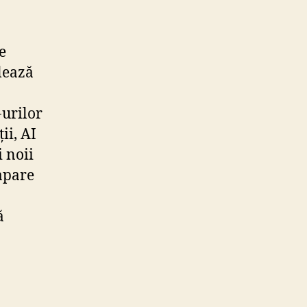
e
lează
-urilor
ii, AI
 noii
apare
ă