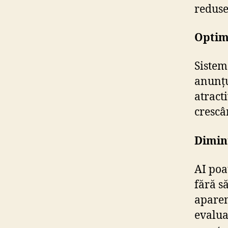
reduse
Optim
Sistem
anunțu
atracti
crescân
Diminu
AI poat
fără să
aparen
evalua