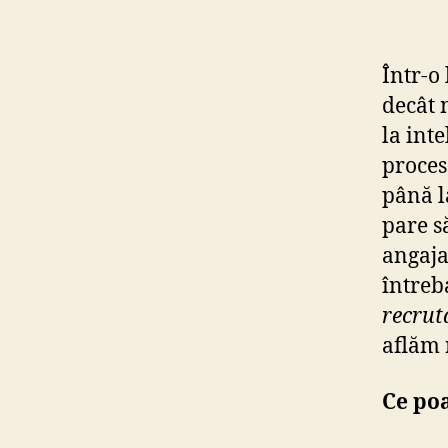
Într-o
decât 
la inte
proces
până l
pare s
angaja
întreb
recrut
aflăm 
Ce poa