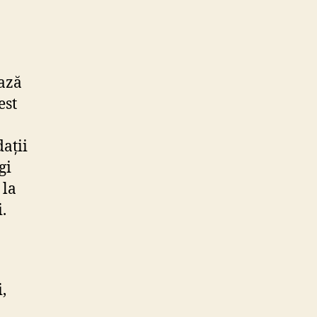
ează
est
dații
gi
 la
.
,