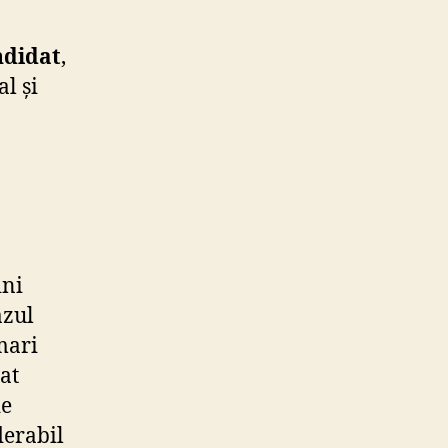
ndidat
,
l și
ini
azul
mari
at
de
derabil