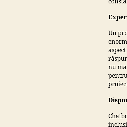
consta
Exper
Un pro
enorm 
aspect
răspun
nu mai
pentru
proiec
Dispon
Chatbo
inclus