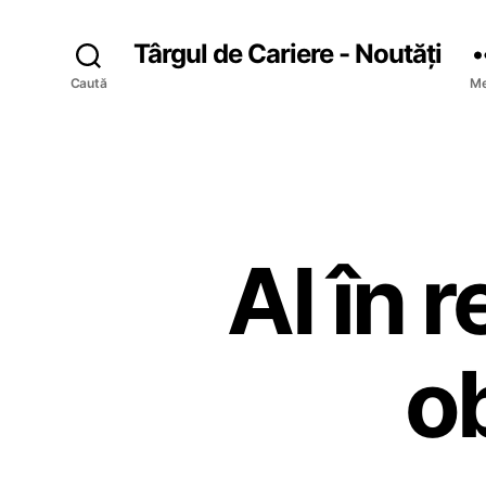
Târgul de Cariere - Noutăți
Caută
Me
AI în r
o