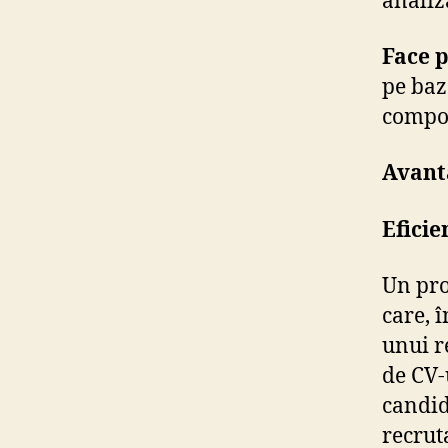
Face p
pe baz
compo
Avant
Eficie
Un pro
care, 
unui r
de CV-
candid
recrut