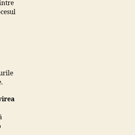
intre
ocesul
l
urile
.
virea
ă
o