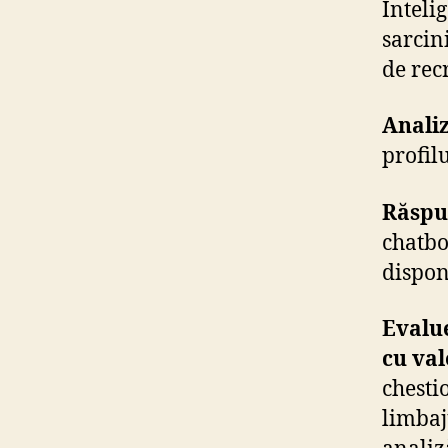
Inteli
sarcin
de rec
Analiz
profil
Răspu
chatbo
dispon
Evalu
cu val
chesti
limbaju
analiz