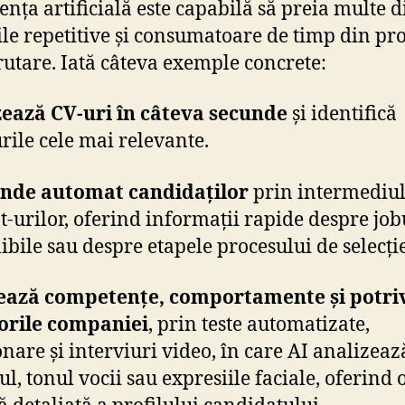
gența artificială este capabilă să preia multe d
ile repetitive și consumatoare de timp din pr
rutare. Iată câteva exemple concrete:
ează CV-uri în câteva secunde
și identifică
urile cele mai relevante.
nde automat candidaților
prin intermediu
t-urilor, oferind informații rapide despre job
ibile sau despre etapele procesului de selecție
ează competențe, comportamente și potri
orile companiei
,
prin teste automatizate,
onare și interviuri video, în care AI analizeaz
l, tonul vocii sau expresiile faciale, oferind 
ă detaliată a profilului candidatului.