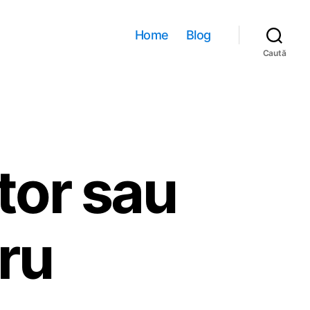
Home
Blog
Caută
utor sau
ru