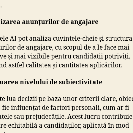
.
izarea anunțurilor de angajare
ele AI pot analiza cuvintele-cheie și structura
rilor de angajare, cu scopul de a le face mai
ve și mai vizibile pentru candidații potriviți,
d astfel calitatea și cantitatea aplicărilor.
area nivelului de subiectivitate
e lua decizii pe baza unor criterii clare, obie
 fie influențat de factori personali, cum ar fi
țele sau prejudecățile. Acest lucru contribuie
re echitabilă a candidaților, aplicată în mod