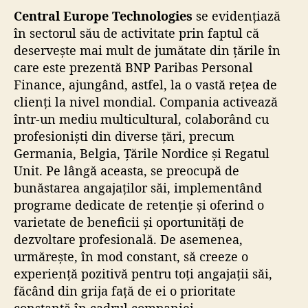
Central Europe Technologies
a
r
se evidențiază
r
t
în sectorul său de activitate prin faptul că
t
i
deservește mai mult de jumătate din țările în
i
c
care este prezentă BNP Paribas Personal
c
o
Finance, ajungând, astfel, la o vastă rețea de
o
l
clienți la nivel mondial. Compania activează
l
într-un mediu multicultural, colaborând cu
profesioniști din diverse țări, precum
Germania, Belgia, Țările Nordice și Regatul
Unit. Pe lângă aceasta, se preocupă de
bunăstarea angajaților săi, implementând
programe dedicate de retenție și oferind o
varietate de beneficii și oportunități de
dezvoltare profesională. De asemenea,
urmărește, în mod constant, să creeze o
experiență pozitivă pentru toți angajații săi,
făcând din grija față de ei o prioritate
constantă în cadrul companiei.