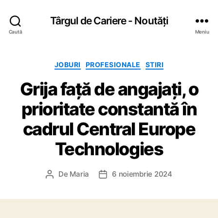
Târgul de Cariere - Noutăți
Caută
Meniu
C
JOBURI
PROFESIONALE
STIRI
a
Grija față de angajați, o
t
e
prioritate constantă în
g
o
cadrul Central Europe
r
i
Technologies
i
De
Maria
6 noiembrie 2024
A
D
u
a
t
t
o
ă
r
a