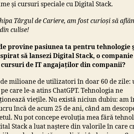
me și cursuri speciale cu Digital Stack.
chipa Târgul de Cariere, am fost curioși să află
 din culise!
e provine pasiunea ta pentru tehnologie ș
nspirat să lansezi Digital Stack, o companie
cursuri de IT angajaților din companii?
de milioane de utilizatori în doar 60 de zile: 
e pe care le-a atins ChatGPT. Tehnologia ne
ționează viețile. Nu există niciun dubiu: am î
lucru încă de acum 25 de ani, când am descope
etul. Nu pot concepe evoluția mea fără tehnol
ital Stack a luat naștere din valorile în care c