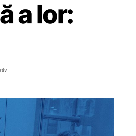
 a lor:
ativ