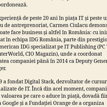
coordonează.
xperiență de peste 20 ani în piața IT și peste 
u de antreprenoriat, Carmen Ciulacu demon
poate face business și altfel în România: cu ini
at în echipa IDG România, parte din prestigi
american IDG specializat pe IT Publishing (PC
erWorld, CIO Magazin), unde a coordonat
tatea companiei până în 2014 ca Deputy Gene
er.
9 a fondat Digital Stack, dezvoltator de cursur
alizate de IT. Încă din acel moment, compani
s valoarea pe care o aduce în piață, dovadă fi
a Google și a Fundației Orange de a organiza