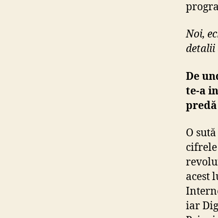
progra
Noi, e
detalii
De und
te-a i
predă 
O sută 
cifrel
revolu
acest 
Intern
iar Dig