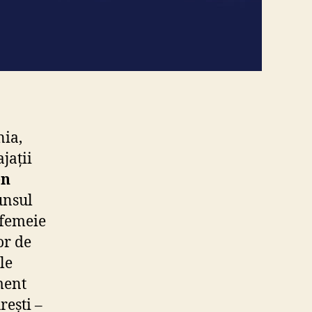
nia,
jații
en
unsul
 femeie
or de
le
ment
rești –