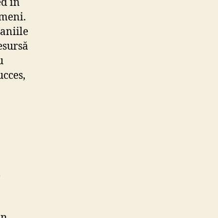
ed în
ameni.
aniile
esursă
u
ucces,
e
in