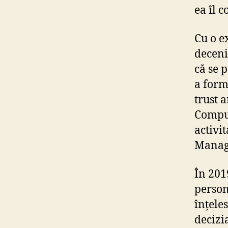
ea îl 
Cu o e
deceni
că se 
a form
trust 
Comput
activi
Manag
În 201
person
înțele
decizi