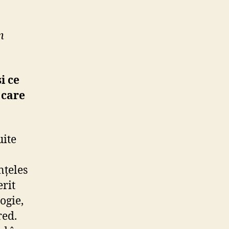
m
i ce
 care
uite
nțeles
rit
ogie,
red.