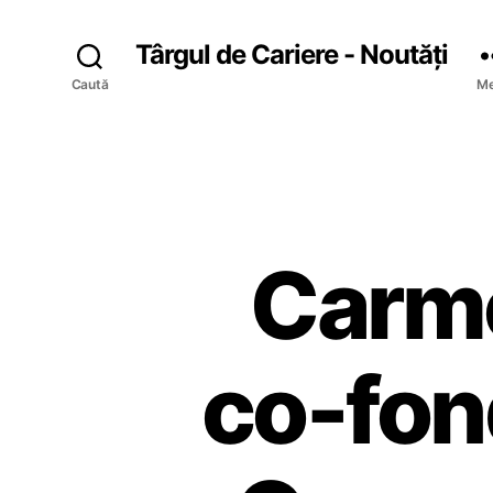
Târgul de Cariere - Noutăți
Caută
Me
Carme
co-fond