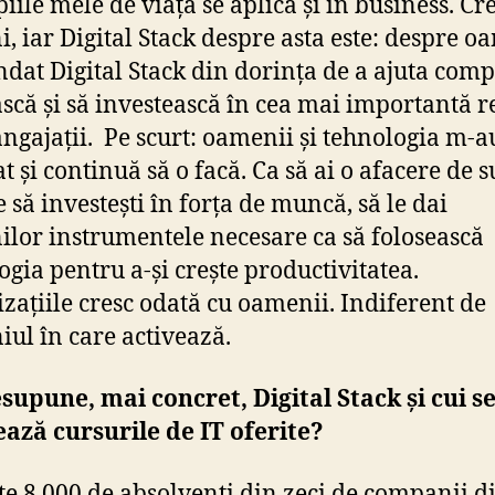
iile mele de viață se aplică și în business. Cr
, iar Digital Stack despre asta este: despre o
dat Digital Stack din dorința de a ajuta comp
ască și să investească în cea mai importantă r
 angajații. Pe scurt: oamenii și tehnologia m-a
t și continuă să o facă. Ca să ai o afacere de s
 să investești în forța de muncă, să le dai
lor instrumentele necesare ca să folosească
ogia pentru a-și crește productivitatea.
zațiile cresc odată cu oamenii. Indiferent de
ul în care activează.
supune, mai concret, Digital Stack și cui s
ază cursurile de IT oferite?
te 8,000 de absolvenți din zeci de companii d