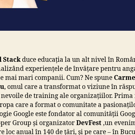
l Stack
duce educația la un alt nivel în Româ
alizând experiențele de învățare pentru anga
le mai mari companii. Cum? Ne spune
Carm
cu
, omul care a transformat o viziune în răsp
a nevoile de training ale organizațiilor. Prima
ropa care a format o comunitate a pasionațil
ogie Google este fondator al comunității Goog
per Group și organizator
DevFest
,un eveni
e loc anual în 140 de țări, și pe care – în Bucu