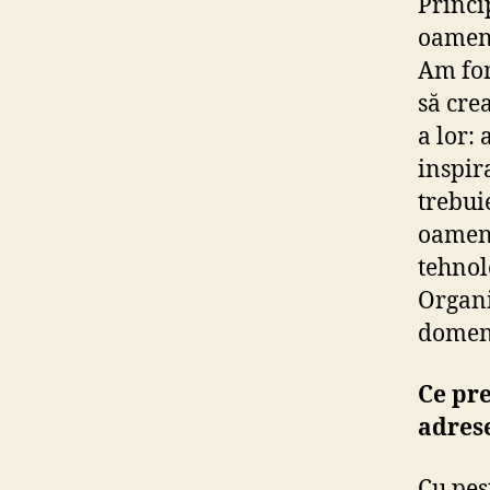
Princip
oameni
Am fon
să cre
a lor:
inspira
trebuie
oameni
tehnol
Organi
domeni
Ce pre
adrese
Cu pes