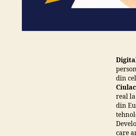
Digita
person
din ce
Ciula
real l
din Eu
tehnol
Develo
care ar