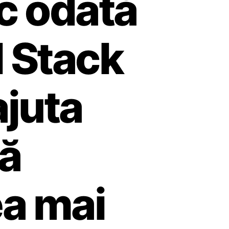
sc odată
l Stack
ajuta
ă
ea mai