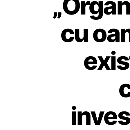
„Organi
cu oam
exis
inves