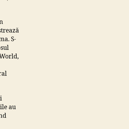
un
strează
ma. S-
osul
 World,
ral
i
ile au
ind