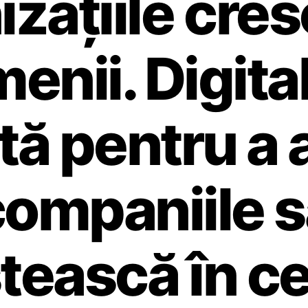
zațiile cre
enii. Digita
tă pentru a 
companiile s
tească în c