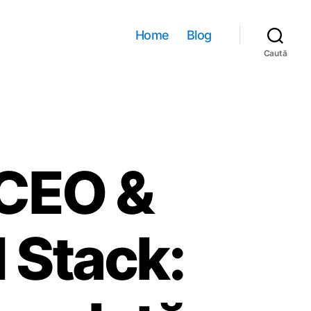
Home
Blog
Caută
 CEO &
l Stack: