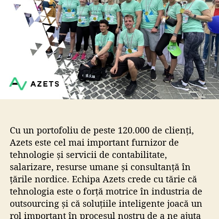
r
t
t
i
i
c
c
o
o
l
l
Cu un portofoliu de peste 120.000 de clienți,
Azets este cel mai important furnizor de
tehnologie și servicii de contabilitate,
salarizare, resurse umane și consultanță în
țările nordice. Echipa Azets crede cu tărie că
tehnologia este o forță motrice în industria de
outsourcing și că soluțiile inteligente joacă un
rol important în procesul nostru de a ne ajuta