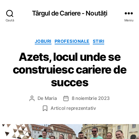
Târgul de Cariere - Noutăți
Caută
Meniu
C
JOBURI
PROFESIONALE
STIRI
a
Azets, locul unde se
t
e
construiesc cariere de
g
o
succes
r
i
i
De
Maria
8 noiembrie 2023
A
D
u
a
Articol reprezentativ
t
t
o
ă
r
a
a
r