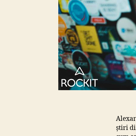
Alexan
știri 