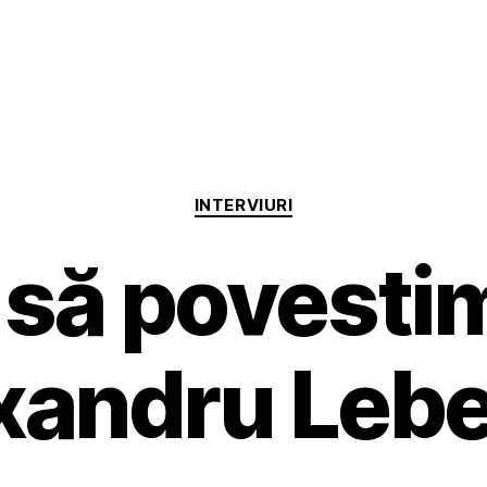
Categorii
INTERVIURI
 să povesti
xandru Leb