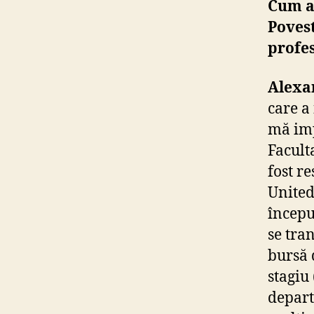
Cum ai
Povest
profe
Alexa
care a
mă imp
Facult
fost r
United
început
se tra
bursă d
stagiu 
depart