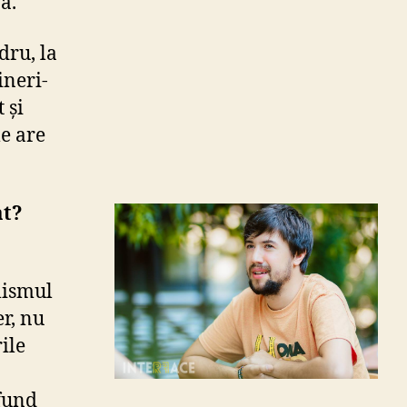
bă.
dru, la
ineri-
 și
le are
at?
lismul
er, nu
ile
ufund