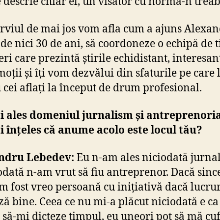
 descrie chiar el, un visător cu normă-n trea
erviul de mai jos vom afla cum a ajuns Alexan
 de nici 30 de ani, să coordoneze
o echipă de t
ri care prezintă știrile echidistant, interesant
oții și îți vom dezvălui din sfaturile pe care 
 cei aflați la început de drum profesional.
 ales domeniul jurnalism și antreprenori
 înțeles că anume acolo este locul tău?
ndru Lebedev:
Eu n-am ales niciodată jurna
iodată n-am vrut să fiu antreprenor. Dacă sinc
m fost vreo persoană cu inițiativă dacă lucrur
ză bine. Ceea ce nu mi-a plăcut niciodată e ca
 să-mi dicteze timpul, eu uneori pot să mă c