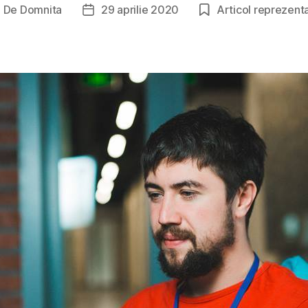
De
Domnita
29 aprilie 2020
Articol reprezenta
utor
Dată
ticol
articol