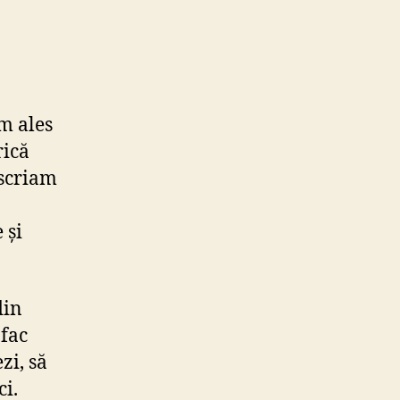
m ales
rică
 scriam
 și
din
 fac
zi, să
ci.