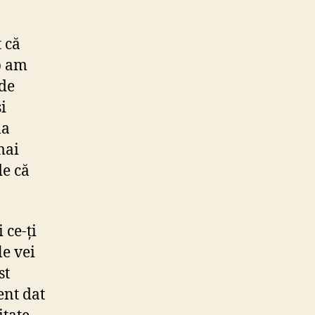
 că
mp am
 de
i
la
mai
de că
 ce-ți
le vei
st
ent dat