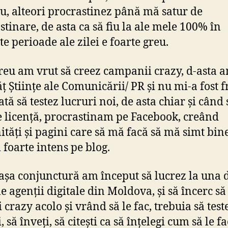
ru, alteori procrastinez până mă satur de
stinare, de asta ca să fiu la ale mele 100% în
e perioade ale zilei e foarte greu.
eu am vrut să creez campanii crazy, d-asta a
ăț Științe ale Comunicării/ PR și nu mi-a fost f
ată să testez lucruri noi, de asta chiar și când
e licență, procrastinam pe Facebook, creând
tăți și pagini care să mă facă să mă simt bine
 foarte intens pe blog.
 așa conjunctură am început să lucrez la una 
e agenții digitale din Moldova, și să încerc să
 crazy acolo și vrând să le fac, trebuia să teste
, să înveți, să citești ca să înțelegi cum să le fa