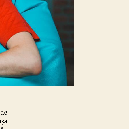
 de
așa