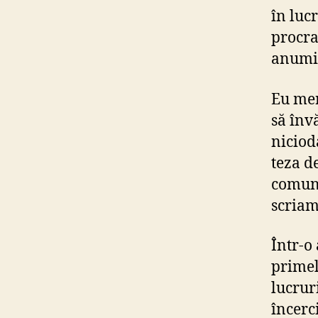
în luc
procra
anumit
Eu mer
să înv
niciod
teza d
comuni
scriam
Într-o
primel
lucruri
încerci