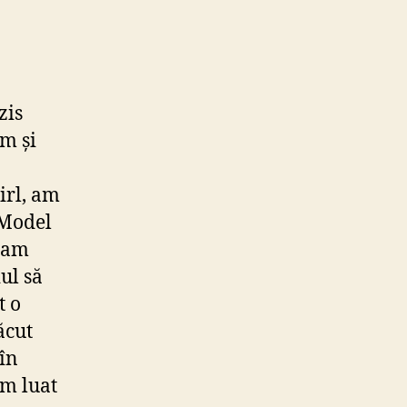
zis
am și
irl, am
 Model
i am
iul să
t o
ăcut
 în
am luat