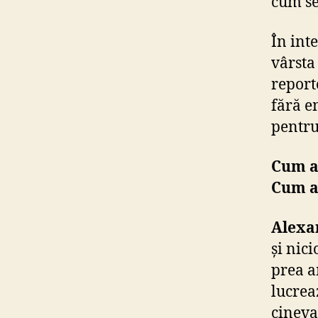
cum se
În int
vârsta
reporte
fără em
pentru
Cum ai
Cum ai
Alexa
și nic
prea a
lucrea
cineva