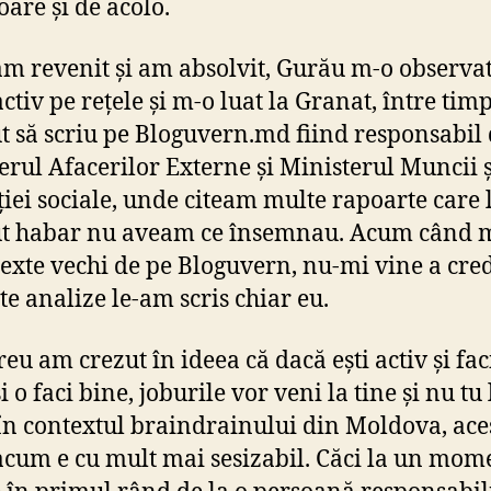
oare și de acolo.
m revenit și am absolvit, Gurău m-o observat
ctiv pe rețele și m-o luat la Granat, între ti
t să scriu pe Bloguvern.md fiind responsabil
erul Afacerilor Externe și Ministerul Muncii ș
ției sociale, unde citeam multe rapoarte care 
ut habar nu aveam ce însemnau. Acum când 
 texte vechi de pe Bloguvern, nu-mi vine a cre
e analize le-am scris chiar eu.
eu am crezut în ideea că dacă ești activ și faci
i o faci bine, joburile vor veni la tine și nu tu 
În contextul braindrainului din Moldova, ace
acum e cu mult mai sesizabil. Căci la un mom