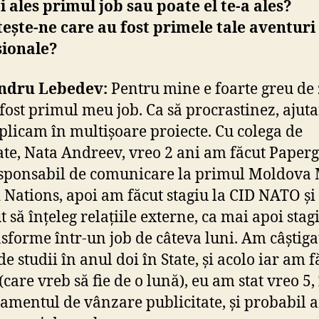
 ales primul job sau poate el te-a ales?
ește-ne care au fost primele tale aventuri
sionale?
ndru Lebedev:
Pentru mine e foarte greu de 
 fost primul meu job. Ca să procrastinez, ajut
licam în multișoare proiecte. Cu colega de
ate, Nata Andreev, vreo 2 ani am făcut Paperg
esponsabil de comunicare la primul Moldova
 Nations, apoi am făcut stagiu la CID NATO ș
 să înțeleg relațiile externe, ca mai apoi stag
nsforme într-un job de câteva luni. Am câștiga
e studii în anul doi în State, și acolo iar am f
(care vreb să fie de o lună), eu am stat vreo 5,
amentul de vânzare publicitate, și probabil 