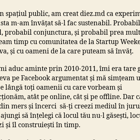
în spațiul public, am creat diez.md ca experi
sta m-am învățat să-l fac sustenabil. Probabil
, probabil conjunctura, și probabil prea mul
eam timp cu comunitatea de la Startup Week
a, și cu oameni de la care puteam să învăț.
mi aduc aminte prin 2010-2011, îmi era tare 
ceva pe Facebook argumentat și mă simțeam 
pe lângă toți oamenii cu care vorbeam și
cționăm, atât pe online, cât și pe offline. Dar 
din mers și încerci să-ți creezi mediul în juru
ajungi să înțelegi că locul tău nu-l găsești, loc
zi și îl construiești în timp.