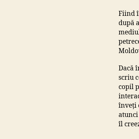
Fiind 
după a
mediul
petrec
Moldov
Dacă î
scriu 
copil 
intera
înveți 
atunci 
îl cree