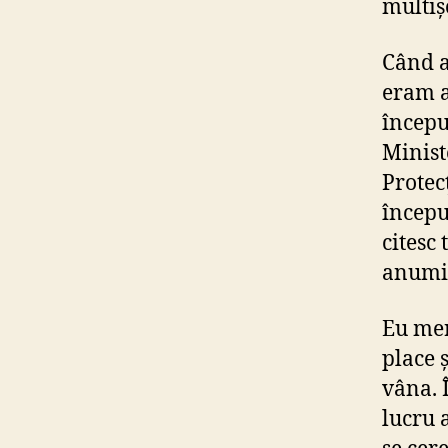
multiș
Când a
eram a
începu
Minist
Protec
încep
citesc
anumit
Eu mer
place ș
vâna. 
lucru 