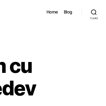
Home
Blog
Caută
m cu
edev