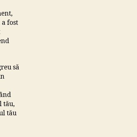
ment,
 a fost
t
end
greu să
un
când
l tău,
ul tău