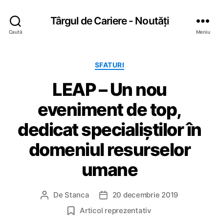
Târgul de Cariere - Noutăți
Caută
Meniu
C
SFATURI
a
LEAP – Un nou
t
e
eveniment de top,
g
o
dedicat specialiștilor în
r
i
domeniul resurselor
i
umane
De
Stanca
20 decembrie 2019
A
D
u
a
Articol reprezentativ
t
t