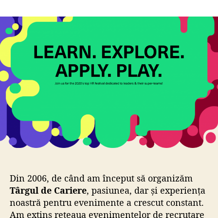
o
ă
r
a
a
r
r
t
t
i
i
c
c
o
o
l
l
Din 2006, de când am început să organizăm
Târgul de Cariere
, pasiunea, dar și experiența
noastră pentru evenimente a crescut constant.
Am extins rețeaua evenimentelor de recrutare