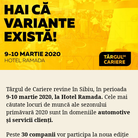
a
r
r
t
t
i
i
c
c
o
o
l
l
Târgul de Cariere revine în Sibiu, în perioada
9-10 martie 2020, la Hotel Ramada.
Cele mai
căutate locuri de muncă ale sezonului
primăvară 2020 sunt în domeniile
automotive
și servicii clienți.
Peste
30 companii
vor participa la noua ediție