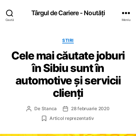
Târgul de Cariere - Noutăți
Caută
Meniu
C
STIRI
a
Cele mai căutate joburi
t
e
în Sibiu sunt în
g
o
automotive și servicii
r
i
clienți
i
De
Stanca
28 februarie 2020
A
D
u
a
Articol reprezentativ
t
t
o
ă
r
a