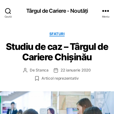
Târgul de Cariere - Noutăți
Caută
Meniu
C
SFATURI
a
Studiu de caz – Târgul de
t
e
Cariere Chișinău
g
o
r
De
Stanca
22 ianuarie 2020
A
D
i
u
a
i
Articol reprezentativ
t
t
o
ă
r
a
a
r
r
t
t
i