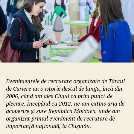
i
c
c
o
o
l
l
Evenimentele de recrutare organizate de Târgul
de Cariere au o istorie destul de lungă, încă din
2006, când am ales Clujul ca prim punct de
plecare. Începând cu 2012, ne-am extins aria de
acoperire și spre Republica Moldova, unde am
organizat primul eveniment de recrutare de
importanță națională, la Chișinău.