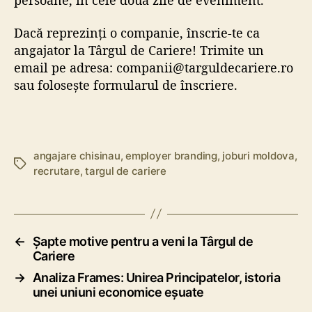
Dacă reprezinți o companie, înscrie-te ca
angajator la Târgul de Cariere! Trimite un
email pe adresa: companii@targuldecariere.ro
sau folosește
formularul de înscriere
.
angajare chisinau
,
employer branding
,
joburi moldova
,
E
recrutare
,
targul de cariere
t
i
c
h
e
←
Șapte motive pentru a veni la Târgul de
Cariere
t
e
→
Analiza Frames: Unirea Principatelor, istoria
unei uniuni economice eșuate