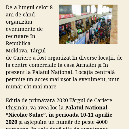
De-a lungul celor 8
ani de când
organizăm
evenimente de
recrutare în
Republica
Moldova, Târgul
de Cariere a fost organizat în diverse locații, de
la centre comerciale la casa Armatei și în
prezent la Palatul Național. Locația centrală
permite un acces mai ușor la eveniment, unui
număr cât mai mare
Ediția de primăvară 2020 Târgul de Cariere
Chișinău, va avea loc la
Palatul Național
“Nicolae Sulac”, în perioada 10-11 aprilie
2020
și așteptăm un număr de peste 4000
persoane, în cele două zile de eveniment.