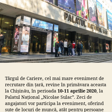
r
t
t
i
i
c
c
o
o
l
l
Târgul de Cariere, cel mai mare eveniment de
recrutare din țară, revine în primăvara aceasta
la Chișinău, în perioada
10-11 aprilie 2020
, la
Palatul Național „Nicolae Sulac”. Zeci de
angajatori vor participa la eveniment, oferind
sute de locuri de muncă, atât pentru persoane