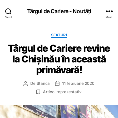
Târgul de Cariere - Noutăți
Caută
Meniu
C
SFATURI
a
Târgul de Cariere revine
t
e
la Chișinău în această
g
o
primăvară!
r
i
i
De
Stanca
11 februarie 2020
A
D
u
a
Articol reprezentativ
t
t
o
ă
r
a
a
r