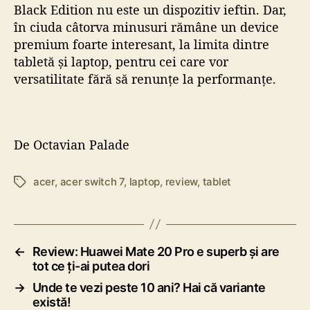
Black Edition nu este un dispozitiv ieftin. Dar,
în ciuda câtorva minusuri rămâne un device
premium foarte interesant, la limita dintre
tabletă și laptop, pentru cei care vor
versatilitate fără să renunțe la performanțe.
De
Octavian Palade
acer
,
acer switch 7
,
laptop
,
review
,
tablet
E
t
i
c
h
←
Review: Huawei Mate 20 Pro e superb și are
e
tot ce ți-ai putea dori
t
→
Unde te vezi peste 10 ani? Hai că variante
e
există!