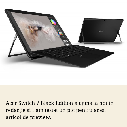
a
r
r
t
t
i
i
c
c
o
o
l
l
Acer Switch 7 Black Edition a ajuns la noi în
redacție și l-am testat un pic pentru acest
articol de preview.