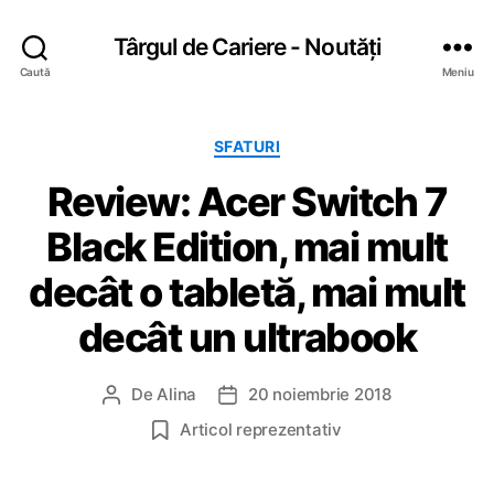
Târgul de Cariere - Noutăți
Caută
Meniu
C
SFATURI
a
Review: Acer Switch 7
t
e
Black Edition, mai mult
g
o
decât o tabletă, mai mult
r
i
decât un ultrabook
i
De
Alina
20 noiembrie 2018
A
D
u
a
Articol reprezentativ
t
t
o
ă
r
a